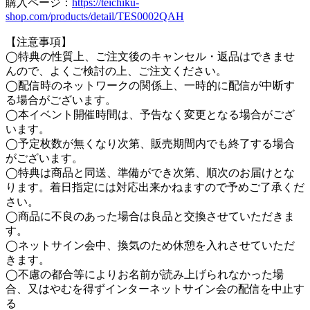
購入ページ：
https://teichiku-
shop.com/products/detail/TES0002QAH
【注意事項】
◯特典の性質上、ご注文後のキャンセル・返品はできませ
んので、よくご検討の上、ご注文ください。
◯配信時のネットワークの関係上、一時的に配信が中断す
る場合がございます。
◯本イベント開催時間は、予告なく変更となる場合がござ
います。
◯予定枚数が無くなり次第、販売期間内でも終了する場合
がございます。
◯特典は商品と同送、準備ができ次第、順次のお届けとな
ります。着日指定には対応出来かねますので予めご了承くだ
さい。
◯商品に不良のあった場合は良品と交換させていただきま
す。
◯ネットサイン会中、換気のため休憩を入れさせていただ
きます。
◯不慮の都合等によりお名前が読み上げられなかった場
合、又はやむを得ずインターネットサイン会の配信を中止す
る