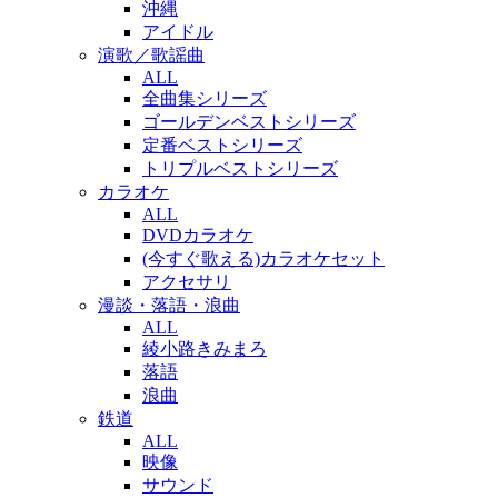
沖縄
アイドル
演歌／歌謡曲
ALL
全曲集シリーズ
ゴールデンベストシリーズ
定番ベストシリーズ
トリプルベストシリーズ
カラオケ
ALL
DVDカラオケ
(今すぐ歌える)カラオケセット
アクセサリ
漫談・落語・浪曲
ALL
綾小路きみまろ
落語
浪曲
鉄道
ALL
映像
サウンド