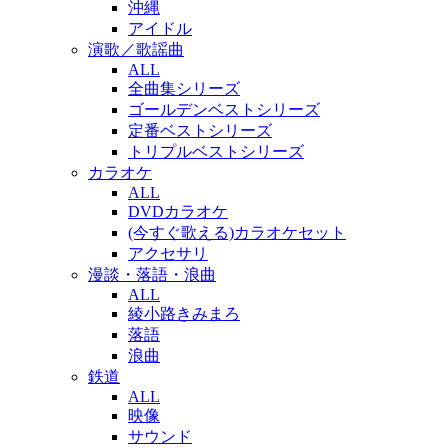
沖縄
アイドル
演歌／歌謡曲
ALL
全曲集シリーズ
ゴールデンベストシリーズ
定番ベストシリーズ
トリプルベストシリーズ
カラオケ
ALL
DVDカラオケ
(今すぐ歌える)カラオケセット
アクセサリ
漫談・落語・浪曲
ALL
綾小路きみまろ
落語
浪曲
鉄道
ALL
映像
サウンド