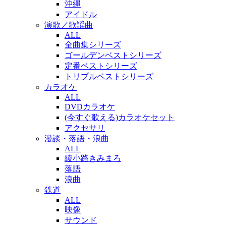
沖縄
アイドル
演歌／歌謡曲
ALL
全曲集シリーズ
ゴールデンベストシリーズ
定番ベストシリーズ
トリプルベストシリーズ
カラオケ
ALL
DVDカラオケ
(今すぐ歌える)カラオケセット
アクセサリ
漫談・落語・浪曲
ALL
綾小路きみまろ
落語
浪曲
鉄道
ALL
映像
サウンド