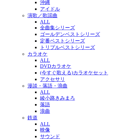
沖縄
アイドル
演歌／歌謡曲
ALL
全曲集シリーズ
ゴールデンベストシリーズ
定番ベストシリーズ
トリプルベストシリーズ
カラオケ
ALL
DVDカラオケ
(今すぐ歌える)カラオケセット
アクセサリ
漫談・落語・浪曲
ALL
綾小路きみまろ
落語
浪曲
鉄道
ALL
映像
サウンド