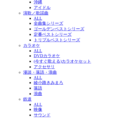
沖縄
アイドル
演歌／歌謡曲
ALL
全曲集シリーズ
ゴールデンベストシリーズ
定番ベストシリーズ
トリプルベストシリーズ
カラオケ
ALL
DVDカラオケ
(今すぐ歌える)カラオケセット
アクセサリ
漫談・落語・浪曲
ALL
綾小路きみまろ
落語
浪曲
鉄道
ALL
映像
サウンド