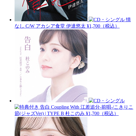
情
なし C/W アカシア食堂
伊達悠太
¥1,700（税込）
告白 Coupling With 江差追分-前唄-/こきりこ
節(ジャズVer) | TYPE B
杜このみ
¥1,700（税込）