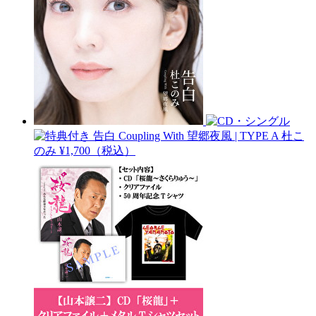
告白 Coupling With 望郷夜風 | TYPE A
杜こ
のみ
¥1,700（税込）