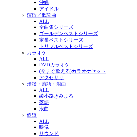
沖縄
アイドル
演歌／歌謡曲
ALL
全曲集シリーズ
ゴールデンベストシリーズ
定番ベストシリーズ
トリプルベストシリーズ
カラオケ
ALL
DVDカラオケ
(今すぐ歌える)カラオケセット
アクセサリ
漫談・落語・浪曲
ALL
綾小路きみまろ
落語
浪曲
鉄道
ALL
映像
サウンド