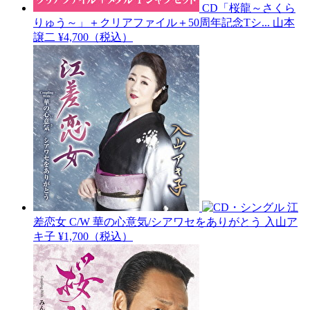
CD「桜龍～さくら
りゅう～」＋クリアファイル＋50周年記念Tシ...
山本
譲二
¥4,700（税込）
江
差恋女 C/W 華の心意気/シアワセをありがとう
入山ア
キ子
¥1,700（税込）