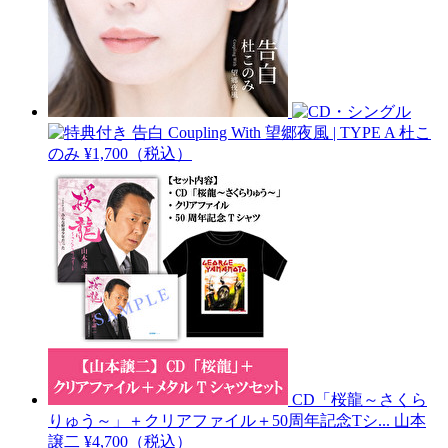
告白 Coupling With 望郷夜風 | TYPE A
杜こ
のみ
¥1,700（税込）
CD「桜龍～さくら
りゅう～」＋クリアファイル＋50周年記念Tシ...
山本
譲二
¥4,700（税込）