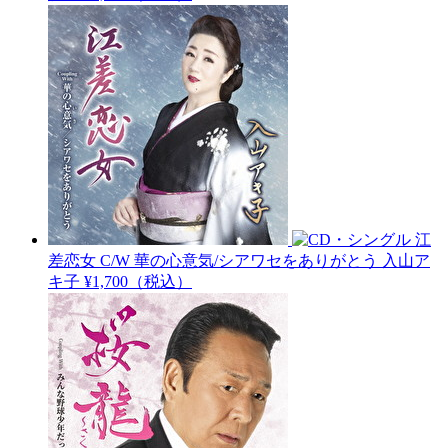
江
差恋女 C/W 華の心意気/シアワセをありがとう
入山ア
キ子
¥1,700（税込）