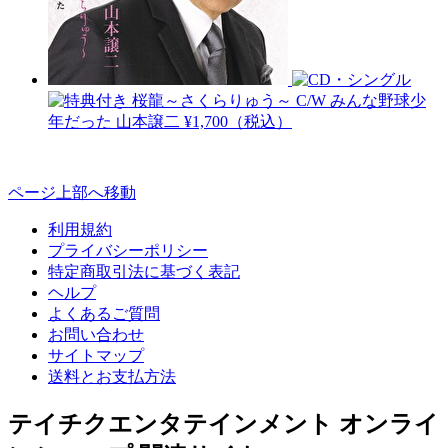
桜龍～さくらりゅう～ C/W みんな野球少
年だった
山本譲二
¥1,700（税込）
ページ上部へ移動
利用規約
プライバシーポリシー
特定商取引法に基づく表記
ヘルプ
よくあるご質問
お問い合わせ
サイトマップ
送料とお支払方法
テイチクエンタテインメント オンライ