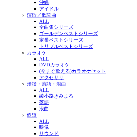
沖縄
アイドル
演歌／歌謡曲
ALL
全曲集シリーズ
ゴールデンベストシリーズ
定番ベストシリーズ
トリプルベストシリーズ
カラオケ
ALL
DVDカラオケ
(今すぐ歌える)カラオケセット
アクセサリ
漫談・落語・浪曲
ALL
綾小路きみまろ
落語
浪曲
鉄道
ALL
映像
サウンド