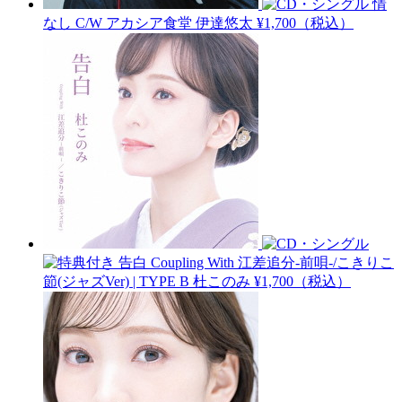
情
なし C/W アカシア食堂
伊達悠太
¥1,700（税込）
告白 Coupling With 江差追分-前唄-/こきりこ
節(ジャズVer) | TYPE B
杜このみ
¥1,700（税込）