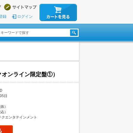
登録
ログイン
チクオンライン限定盤①）
D
05日
（税抜）
（税込）
チクエンタテインメント