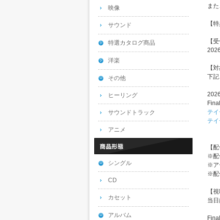
また
映像
【特
サウンド
【受
特選カタログ商品
20
洋楽
【対
下記
その他
20
ヒーリング
Fin
テイ
サウンドトラック
テイ
アニメ
【配
※配
シングル
※ア
※配
CD
【視
カセット
当日
アルバム
Fin