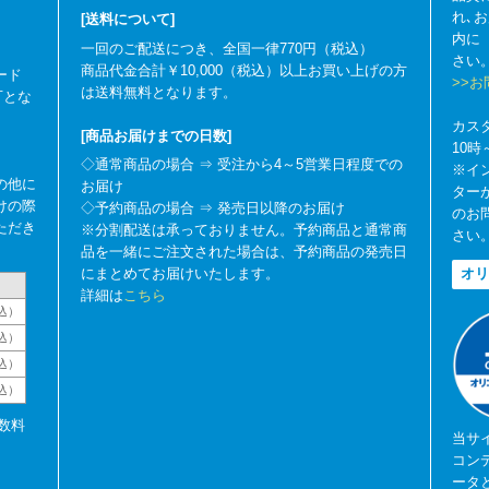
れ､
[送料について]
内に
一回のご配送につき、全国一律770円（税込）
さい
商品代金合計￥10,000（税込）以上お買い上げの方
ード
>>
は送料無料となります。
可とな
カス
[商品お届けまでの日数]
10
◇通常商品の場合 ⇒ 受注から4～5営業日程度での
※イ
の他に
お届け
ター
けの際
◇予約商品の場合 ⇒ 発売日以降のお届け
のお
ただき
※分割配送は承っておりません。予約商品と通常商
さい
品を一緒にご注文された場合は、予約商品の発売日
にまとめてお届けいたします。
オリ
詳細は
こちら
込）
込）
込）
税込）
数料
当サ
コン
ータ