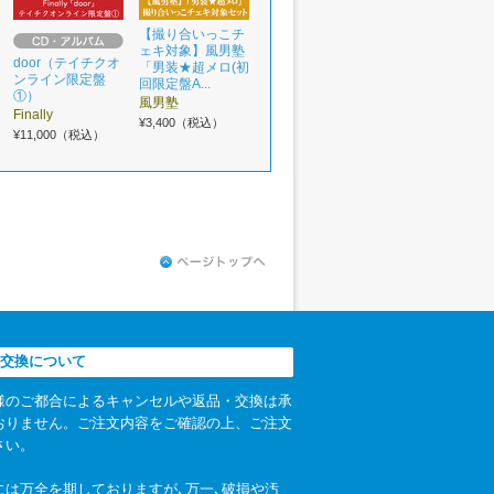
【撮り合いっこチ
ェキ対象】風男塾
door（テイチクオ
「男装★超メロ(初
ンライン限定盤
回限定盤A...
①）
風男塾
Finally
¥3,400（税込）
¥11,000（税込）
交換について
様のご都合によるキャンセルや返品・交換は承
おりません。ご注文内容をご確認の上、ご注文
さい。
には万全を期しておりますが､万一､破損や汚