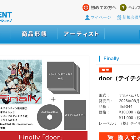
マイページ
新規会員
Finally
door（テイ
形式：
アルバム / C
発売日：
2026年08月
品番：
TEI-344
価格：
¥10,000
¥11,000
レーベル：
（株）テイ