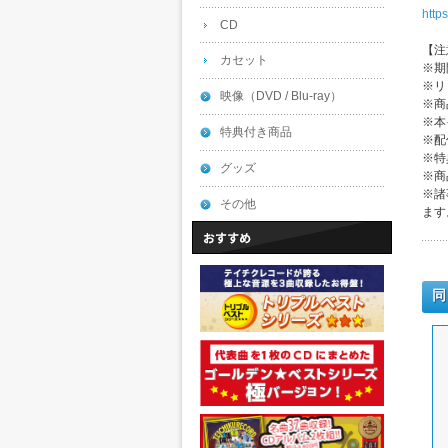
htt
CD
【注
カセット
※期
※リ
映像（DVD / Blu-ray）
※商
※本
特典付き商品
※配
※特
グッズ
※商
※諸
その他
ます
同