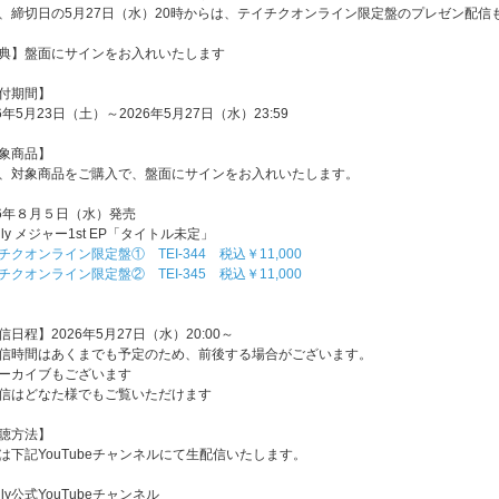
、締切日の5月27日（水）20時からは、テイチクオンライン限定盤のプレゼン配信
典】盤面にサインをお入れいたします
付期間】
26年5月23日（土）～2026年5月27日（水）23:59
象商品】
、対象商品をご購入で、盤面にサインをお入れいたします。
26年８月５日（水）発売
ally メジャー1st EP「タイトル未定」
チクオンライン限定盤① TEI-344 税込￥11,000
チクオンライン限定盤② TEI-345 税込￥11,000
信日程】2026年5月27日（水）20:00～
信時間はあくまでも予定のため、前後する場合がございます。
ーカイブもございます
信はどなた様でもご覧いただけます
聴方法】
は下記YouTubeチャンネルにて生配信いたします。
ally公式YouTubeチャンネル