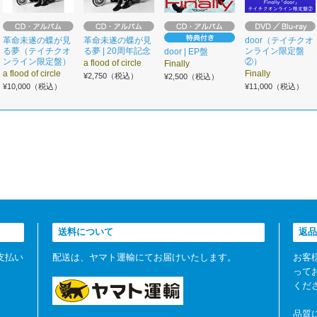
革命未遂の蝶が見
革命未遂の蝶が見
door（テイチクオ
る夢（テイチクオ
る夢 | 20周年記念
ンライン限定盤
door | EP盤
ンライン限定盤）
②）
a flood of circle
Finally
a flood of circle
Finally
¥2,750（税込）
¥2,500（税込）
¥10,000（税込）
¥11,000（税込）
送料について
返品
支払い
配送は、ヤマト運輸にてお届けいたします。
お客
って
くだ
品質