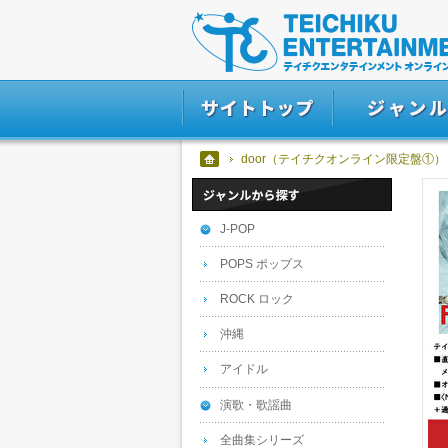
door（テイチクオンライン限定盤①）
J-POP
POPS ポップス
ROCK ロック
沖縄
アイドル
演歌・歌謡曲
全曲集シリーズ