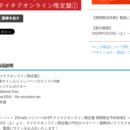
【期間限定特典】盤面に
【受付期間】
2026年5月23日（土）～
>>この商品について問
>>キャンセル・返品に
商品説明
イチクオンライン限定盤1
直筆サイン入りメンバーソロディスク6枚
オリジナルポスター
ditional Disc
w:ERA〉Re-recorded ver.
常盤
＝＝＝＝【Finally メジャー1st EP テイチクオンライン限定盤 期間限定予約特典
23日（土）より、テイチクオンライン限定盤の予約がスタート！期間内にテイチク
、盤面にサインをお入れいたします！