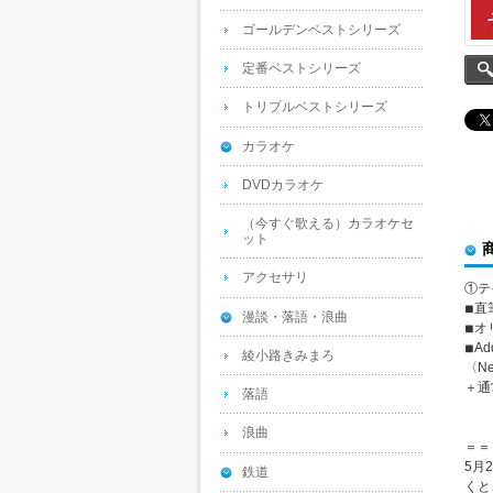
ゴールデンベストシリーズ
定番ベストシリーズ
トリプルベストシリーズ
カラオケ
DVDカラオケ
（今すぐ歌える）カラオケセ
ット
アクセサリ
①テ
◾︎
漫談・落語・浪曲
◾︎
◾︎Ad
綾小路きみまろ
〈Ne
＋通
落語
浪曲
＝＝
5月
鉄道
くと