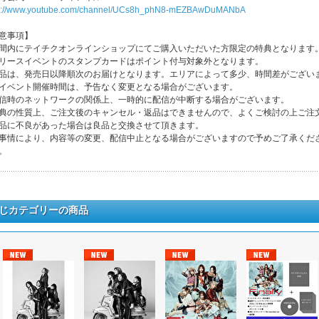
ps://www.youtube.com/channel/UCs8h_phN8-mEZBAwDuMANbA
意事項】
間内にテイチクオンラインショップにてご購入いただいた方限定の特典となります
リースイベントのスタンプカードはポイント付与対象外となります。
品は、発売日以降順次のお届けとなります。エリアによって多少、時間差がござい
イベント開催時間は、予告なく変更となる場合がございます。
信時のネットワークの関係上、一時的に配信が中断する場合がございます。
典の性質上、ご注文後のキャンセル・返品はできませんので、よくご検討の上ご注
品に不良があった場合は良品と交換させて頂きます。
事情により、内容等の変更、配信中止となる場合がございますので予めご了承くだ
。
じカテゴリーの商品