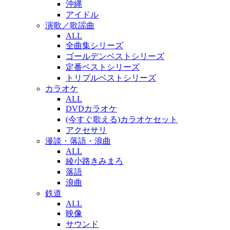
沖縄
アイドル
演歌／歌謡曲
ALL
全曲集シリーズ
ゴールデンベストシリーズ
定番ベストシリーズ
トリプルベストシリーズ
カラオケ
ALL
DVDカラオケ
(今すぐ歌える)カラオケセット
アクセサリ
漫談・落語・浪曲
ALL
綾小路きみまろ
落語
浪曲
鉄道
ALL
映像
サウンド