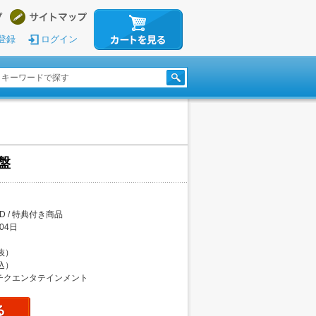
登録
ログイン
常盤
CD / 特典付き商品
04日
税抜）
税込）
チクエンタテインメント