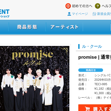
マイページ
新規会員
ル・クール
promise | 通
形式：
シングル / 
発売日：
2026年03月
品番：
TECI-995
価格：
¥1,182（
¥1,300（
レーベル：
（株）テイ