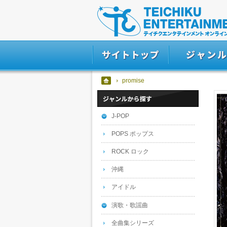
promise
J-POP
POPS ポップス
ROCK ロック
沖縄
アイドル
演歌・歌謡曲
全曲集シリーズ