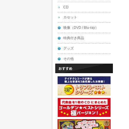
CD
カセット
映像（DVD / Blu-ray）
特典付き商品
グッズ
その他