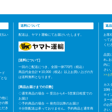
送料について
返品
支払い
配送は、ヤマト運輸にてお届けいたします。
お客
って
くだ
品質
れ､
[送料について]
内に
一回のご配送につき、全国一律770円（税込）
さい
商品代金合計￥10,000（税込）以上お買い上げの方
ード
>>
は送料無料となります。
可とな
カス
[商品お届けまでの日数]
10
◇通常商品の場合 ⇒ 受注から4～5営業日程度での
※イ
の他に
お届け
ター
けの際
◇予約商品の場合 ⇒ 発売日以降のお届け
のお
ただき
※分割配送は承っておりません。予約商品と通常商
さい