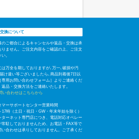
交換について
様のご都合によるキャンセルや返品・交換は承
おりません。ご注文内容をご確認の上、ご注文
さい。
には万全を期しておりますが､万一､破損や汚
お届け違い等ございましたら､商品到着後7日以
［専用お問い合わせフォーム］よりご連絡くだ
。返品・交換方法をご連絡いたします。
お問い合わせはこちらから
タマーサポートセンター営業時間
時～17時（土日・祝日・GW・年末年始を除く）
ンターネット専門店につき、電話対応オペレー
が常駐しておりませんため、お電話・FAX等で
問い合わせは承りしておりません。ご了承くだ
。