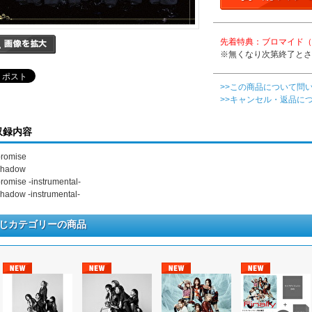
先着特典：ブロマイド（
※無くなり次第終了とさ
>>この商品について問
>>キャンセル・返品に
収録内容
promise
shadow
promise -instrumental-
shadow -instrumental-
じカテゴリーの商品