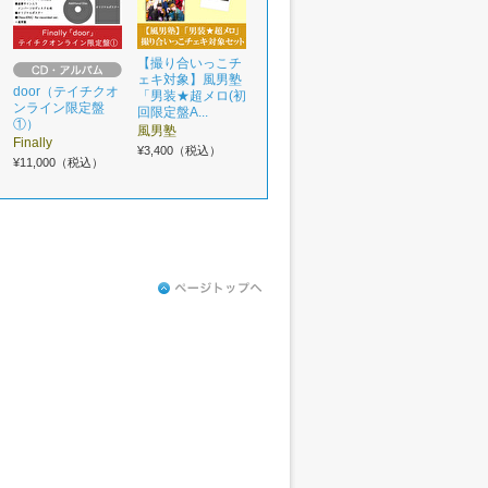
【撮り合いっこチ
ェキ対象】風男塾
door（テイチクオ
「男装★超メロ(初
ンライン限定盤
回限定盤A...
①）
風男塾
Finally
¥3,400（税込）
¥11,000（税込）