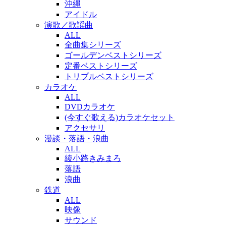
沖縄
アイドル
演歌／歌謡曲
ALL
全曲集シリーズ
ゴールデンベストシリーズ
定番ベストシリーズ
トリプルベストシリーズ
カラオケ
ALL
DVDカラオケ
(今すぐ歌える)カラオケセット
アクセサリ
漫談・落語・浪曲
ALL
綾小路きみまろ
落語
浪曲
鉄道
ALL
映像
サウンド