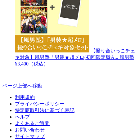
【撮り合いっこチェ
キ対象】風男塾「男装★超メロ(初回限定盤A...
風男塾
¥3,400（税込）
ページ上部へ移動
利用規約
プライバシーポリシー
特定商取引法に基づく表記
ヘルプ
よくあるご質問
お問い合わせ
サイトマップ