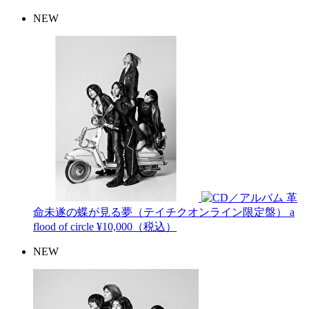
NEW
革
命未遂の蝶が見る夢（テイチクオンライン限定盤）
a
flood of circle
¥10,000（税込）
NEW