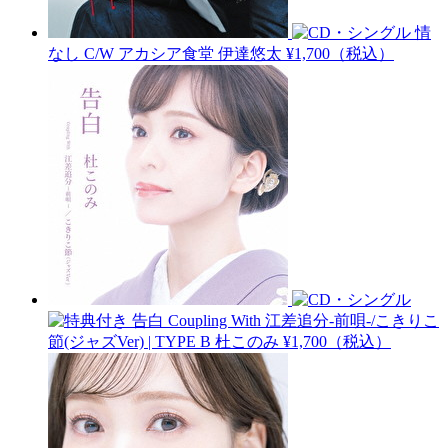
情
なし C/W アカシア食堂
伊達悠太
¥1,700（税込）
告白 Coupling With 江差追分-前唄-/こきりこ
節(ジャズVer) | TYPE B
杜このみ
¥1,700（税込）