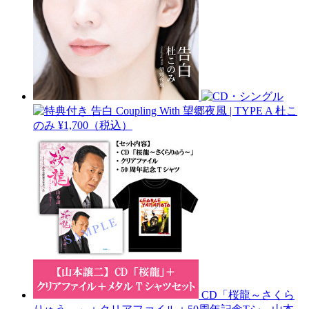
告白 Coupling With 望郷夜風 | TYPE A
杜こ
のみ
¥1,700（税込）
CD「桜龍～さくら