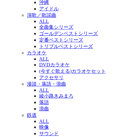
沖縄
アイドル
演歌／歌謡曲
ALL
全曲集シリーズ
ゴールデンベストシリーズ
定番ベストシリーズ
トリプルベストシリーズ
カラオケ
ALL
DVDカラオケ
(今すぐ歌える)カラオケセット
アクセサリ
漫談・落語・浪曲
ALL
綾小路きみまろ
落語
浪曲
鉄道
ALL
映像
サウンド