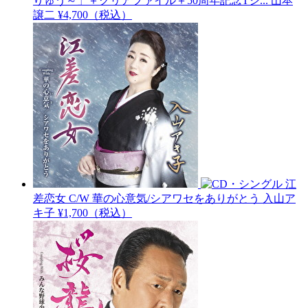
りゅう～」＋クリアファイル＋50周年記念Tシ...
山本
譲二
¥4,700（税込）
江
差恋女 C/W 華の心意気/シアワセをありがとう
入山ア
キ子
¥1,700（税込）