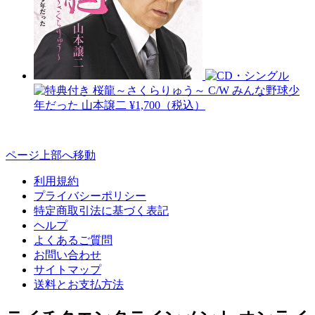
桜龍～さくらりゅう～ C/W みんな野球少
年だった
山本譲二
¥1,700（税込）
ページ上部へ移動
利用規約
プライバシーポリシー
特定商取引法に基づく表記
ヘルプ
よくあるご質問
お問い合わせ
サイトマップ
送料とお支払方法