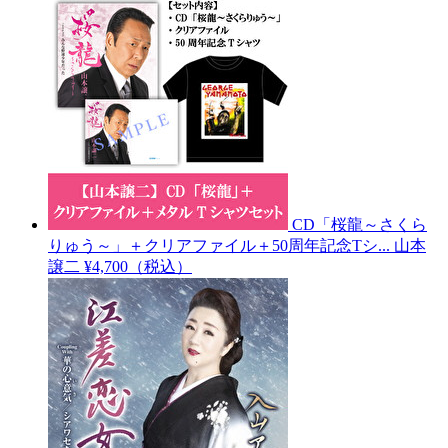
CD「桜龍～さくら
りゅう～」＋クリアファイル＋50周年記念Tシ...
山本
譲二
¥4,700（税込）