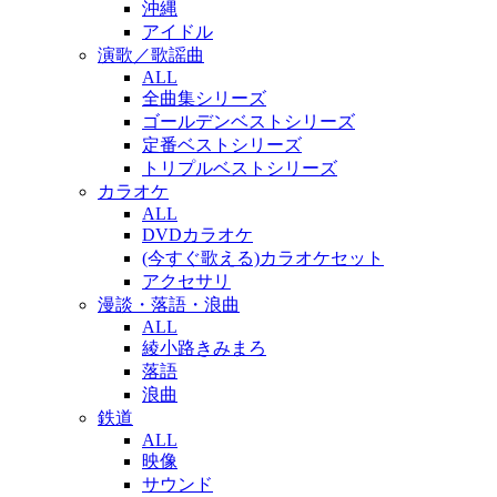
沖縄
アイドル
演歌／歌謡曲
ALL
全曲集シリーズ
ゴールデンベストシリーズ
定番ベストシリーズ
トリプルベストシリーズ
カラオケ
ALL
DVDカラオケ
(今すぐ歌える)カラオケセット
アクセサリ
漫談・落語・浪曲
ALL
綾小路きみまろ
落語
浪曲
鉄道
ALL
映像
サウンド