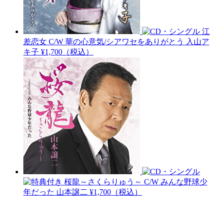
江
差恋女 C/W 華の心意気/シアワセをありがとう
入山ア
キ子
¥1,700（税込）
桜龍～さくらりゅう～ C/W みんな野球少
年だった
山本譲二
¥1,700（税込）