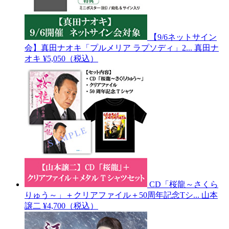
【9/6ネットサイン
会】真田ナオキ「プルメリア ラプソディ」2...
真田ナ
オキ
¥5,050（税込）
CD「桜龍～さくら
りゅう～」＋クリアファイル＋50周年記念Tシ...
山本
譲二
¥4,700（税込）