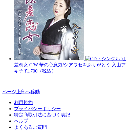
江
差恋女 C/W 華の心意気/シアワセをありがとう
入山ア
キ子
¥1,700（税込）
ページ上部へ移動
利用規約
プライバシーポリシー
特定商取引法に基づく表記
ヘルプ
よくあるご質問