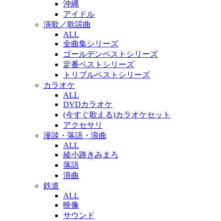
沖縄
アイドル
演歌／歌謡曲
ALL
全曲集シリーズ
ゴールデンベストシリーズ
定番ベストシリーズ
トリプルベストシリーズ
カラオケ
ALL
DVDカラオケ
(今すぐ歌える)カラオケセット
アクセサリ
漫談・落語・浪曲
ALL
綾小路きみまろ
落語
浪曲
鉄道
ALL
映像
サウンド