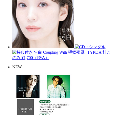
告白 Coupling With 望郷夜風 | TYPE A
杜こ
のみ
¥1,700（税込）
NEW