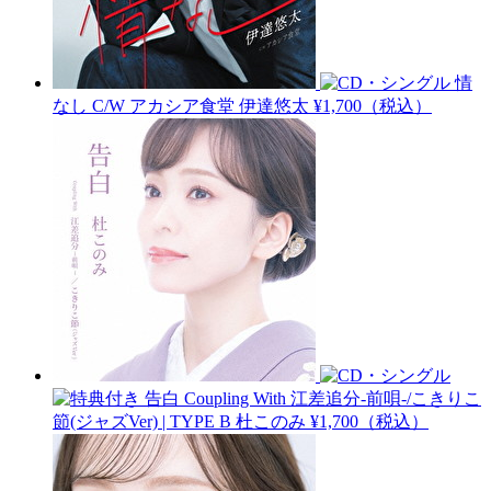
情
なし C/W アカシア食堂
伊達悠太
¥1,700（税込）
告白 Coupling With 江差追分-前唄-/こきりこ
節(ジャズVer) | TYPE B
杜このみ
¥1,700（税込）