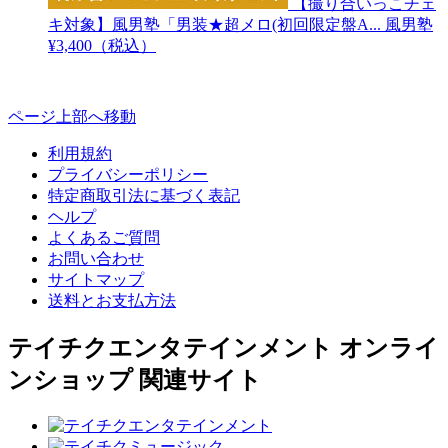
【撮り合いっこチェ
キ対象】風男塾「男装★超メロ(初回限定盤A...
風男塾
¥3,400（税込）
ページ上部へ移動
利用規約
プライバシーポリシー
特定商取引法に基づく表記
ヘルプ
よくあるご質問
お問い合わせ
サイトマップ
送料とお支払方法
テイチクエンタテインメント オンライ
ンショップ 関連サイト