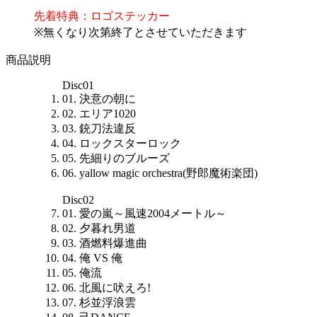
先着特典：ロゴステッカー
※無くなり次第終了とさせていただきます
商品説明
Disc01
01. 決意の朝に
02. エリア1020
03. 銃刀法違反
04. ロックスターロック
05. 先細りのブルーズ
06. yallow magic orchestra(野郎魔術楽団)
Disc02
01. 愛の嵐～風速2004メートル～
02. 夕暮れ男道
03. 酒燃料爆進曲
04. 俺 VS 俺
05. 俺流
06. 北風に吠えろ!
07. 杉並浮浪雲