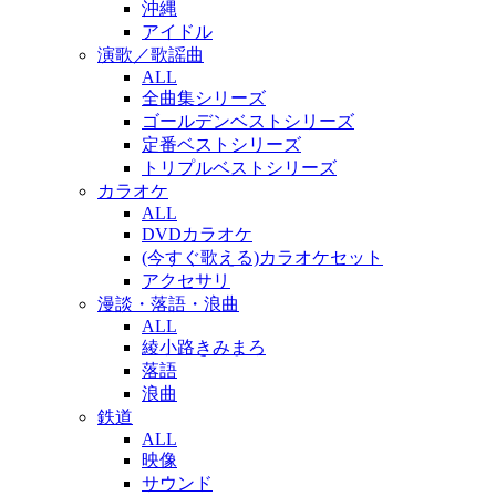
沖縄
アイドル
演歌／歌謡曲
ALL
全曲集シリーズ
ゴールデンベストシリーズ
定番ベストシリーズ
トリプルベストシリーズ
カラオケ
ALL
DVDカラオケ
(今すぐ歌える)カラオケセット
アクセサリ
漫談・落語・浪曲
ALL
綾小路きみまろ
落語
浪曲
鉄道
ALL
映像
サウンド