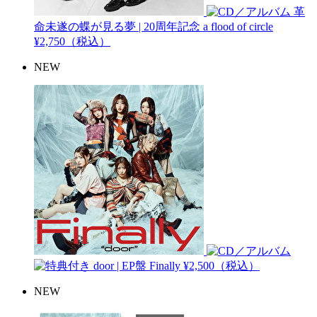
革
命未遂の蝶が見る夢 | 20周年記念
a flood of circle
¥2,750（税込）
NEW
door | EP盤
Finally
¥2,500（税込）
NEW