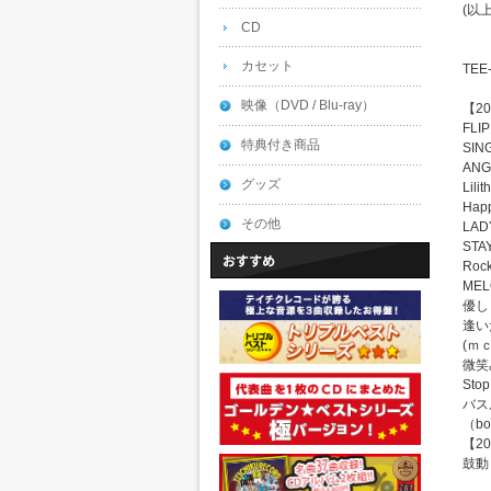
(以
CD
カセット
TE
映像（DVD / Blu-ray）
【20
FLIP
特典付き商品
SIN
ANG
グッズ
Lilit
Happ
その他
LADY
STA
Roc
MELO
優し
逢い
(ｍｃ
微笑
Stop
バス
（bo
【20
鼓動 