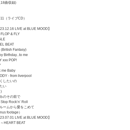
上18曲収録)
E-11（ライブCD）
23.12.16 LIVE at BLUE MOOD】
 FLOP & FLY
GLE
EL BEAT
h (British Fantasy)
y Birthday...to me
 xxx POP!
Y
k me Baby
DY - from liverpool
くしたいの
たい
)
みのその前で
 Stop Rock’n’ Roll
ルームから愛をこめて
nus footage）
23.07.01 LIVE at BLUE MOOD】
～HEART BEAT