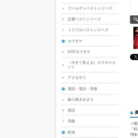
ゴールデンベストシリーズ
定番ベストシリーズ
トリプルベストシリーズ
カラオケ
DVDカラオケ
（今すぐ歌える）カラオケセ
ット
アクセサリ
漫談・落語・浪曲
綾小路きみまろ
落語
浪曲
＜収
「KU
鉄道
TEE-