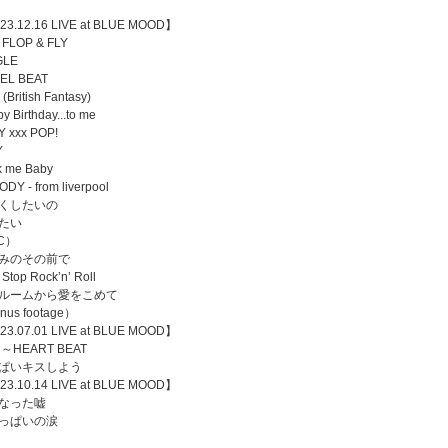
23.12.16 LIVE at BLUE MOOD】
 FLOP & FLY
GLE
EL BEAT
h (British Fantasy)
y Birthday...to me
 xxx POP!
Y
k me Baby
DY - from liverpool
くしたいの
たい
C）
みのその前で
 Stop Rock’n’ Roll
ルームから愛をこめて
nus footage）
23.07.01 LIVE at BLUE MOOD】
～HEART BEAT
ぱいキスしよう
23.10.14 LIVE at BLUE MOOD】
なった嘘
っぱいの涙