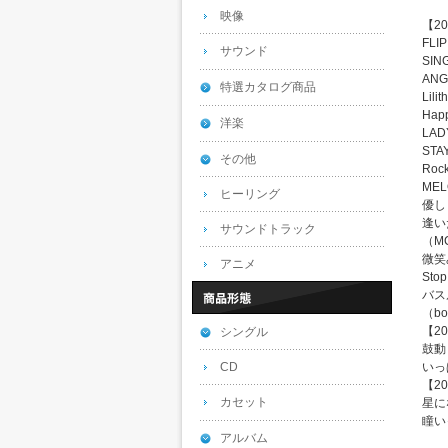
映像
【20
FLIP
サウンド
SIN
ANG
特選カタログ商品
Lilit
Happ
洋楽
LADY
STA
その他
Roc
MELO
ヒーリング
優し
逢い
サウンドトラック
（M
微笑
アニメ
Stop
バス
（bo
【20
シングル
鼓動 
CD
いっ
【20
カセット
星に
瞳い
アルバム