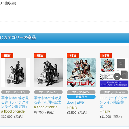
上15曲収録)
じカテゴリーの商品
革命未遂の蝶が見
革命未遂の蝶が見
door（テイチクオ
る夢（テイチクオ
る夢 | 20周年記念
ンライン限定盤
door | EP盤
ンライン限定盤）
②）
a flood of circle
Finally
a flood of circle
Finally
¥2,750（税込）
¥2,500（税込）
¥10,000（税込）
¥11,000（税込）