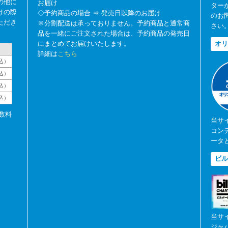
の他に
お届け
ター
けの際
◇予約商品の場合 ⇒ 発売日以降のお届け
のお
ただき
※分割配送は承っておりません。予約商品と通常商
さい
品を一緒にご注文された場合は、予約商品の発売日
にまとめてお届けいたします。
オリ
詳細は
こちら
込）
込）
込）
税込）
数料
当サ
コン
ータ
ビル
当サ
ジャ