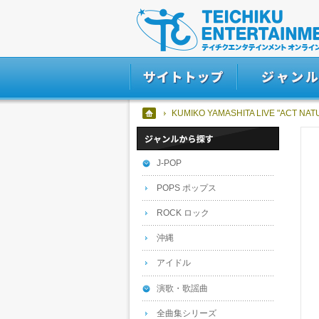
KUMIKO YAMASHITA LIVE "ACT N
J-POP
POPS ポップス
ROCK ロック
沖縄
アイドル
演歌・歌謡曲
全曲集シリーズ