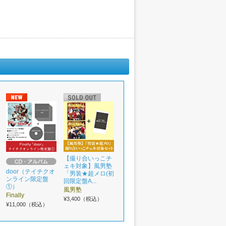
【撮り合いっこチ
ェキ対象】風男塾
door（テイチクオ
「男装★超メロ(初
ンライン限定盤
回限定盤A...
①）
風男塾
Finally
¥3,400（税込）
¥11,000（税込）