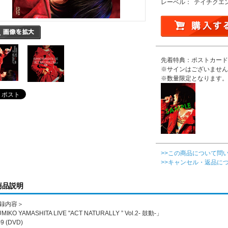
レーベル：
テイチクエ
先着特典：ポストカード
※サインはございません
※数量限定となります。
>>この商品について問
>>キャンセル・返品に
商品説明
録内容＞
MIKO YAMASHITA LIVE "ACT NATURALLY ” Vol.2- 鼓動-」
9 (DVD)