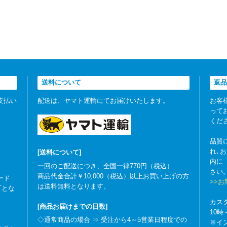
送料について
返品
支払い
配送は、ヤマト運輸にてお届けいたします。
お客
って
くだ
品質
れ､
[送料について]
内に
一回のご配送につき、全国一律770円（税込）
さい
商品代金合計￥10,000（税込）以上お買い上げの方
ード
>>
は送料無料となります。
可とな
カス
[商品お届けまでの日数]
10
◇通常商品の場合 ⇒ 受注から4～5営業日程度での
※イ