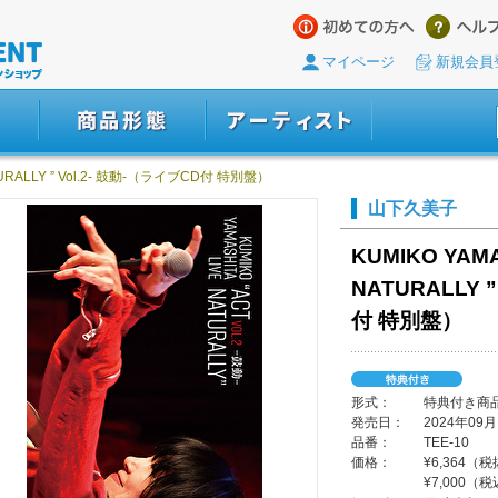
マイページ
新規会員
ATURALLY ” Vol.2- 鼓動-（ライブCD付 特別盤）
山下久美子
KUMIKO YAMA
NATURALLY 
付 特別盤）
形式：
特典付き商
発売日：
2024年09月
品番：
TEE-10
価格：
¥6,364（
¥7,000（