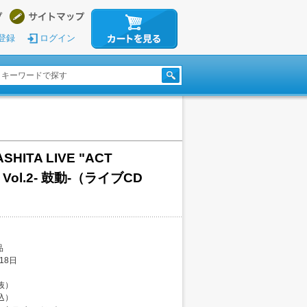
登録
ログイン
SHITA LIVE "ACT
” Vol.2- 鼓動-（ライブCD
品
18日
税抜）
税込）