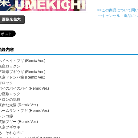
>>この商品について問
>>キャンセル・返品に
収録内容
 ヘイヘイ・ブギ (Remix Ver.)
. 銀座ロックン
 三味線ブギウギ (Remix Ver.)
 東京ドドンパ娘 (Remix Ver.)
 雷ロック
 パイのパイのパイ (Remix Ver.)
. お座敷ロック
. メロンの気持
 真赤な太陽 (Remix Ver.)
 ホームラン・ブギ (Remix Ver.)
 トンコ節
 買物ブギー (Remix Ver.)
. 東京ブギウギ
. あゝそれなのに