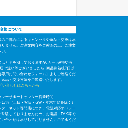
交換について
様のご都合によるキャンセルや返品・交換は承
おりません。ご注文内容をご確認の上、ご注文
さい。
には万全を期しておりますが､万一､破損や汚
お届け違い等ございましたら､商品到着後7日以
［専用お問い合わせフォーム］よりご連絡くだ
。返品・交換方法をご連絡いたします。
お問い合わせはこちらから
タマーサポートセンター営業時間
時～17時（土日・祝日・GW・年末年始を除く）
ンターネット専門店につき、電話対応オペレー
が常駐しておりませんため、お電話・FAX等で
問い合わせは承りしておりません。ご了承くだ
。