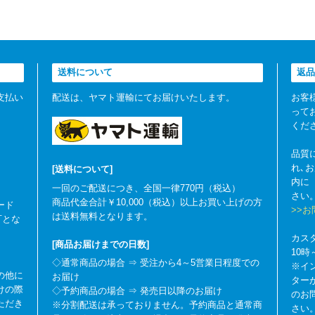
送料について
返品
支払い
配送は、ヤマト運輸にてお届けいたします。
お客
って
くだ
品質
れ､
[送料について]
内に
一回のご配送につき、全国一律770円（税込）
さい
商品代金合計￥10,000（税込）以上お買い上げの方
ード
>>
は送料無料となります。
可とな
カス
[商品お届けまでの日数]
10
◇通常商品の場合 ⇒ 受注から4～5営業日程度での
※イ
の他に
お届け
ター
けの際
◇予約商品の場合 ⇒ 発売日以降のお届け
のお
ただき
※分割配送は承っておりません。予約商品と通常商
さい