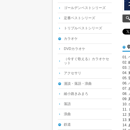
ゴールデンベストシリーズ
定番ベストシリーズ
トリプルベストシリーズ
カラオケ
DVDカラオケ
01.
（今すぐ歌える）カラオケセ
02
ット
03.
04.
アクセサリ
05.
06.
漫談・落語・浪曲
07
綾小路きみまろ
08
09.
落語
10.
11.
浪曲
12.
13
鉄道
14