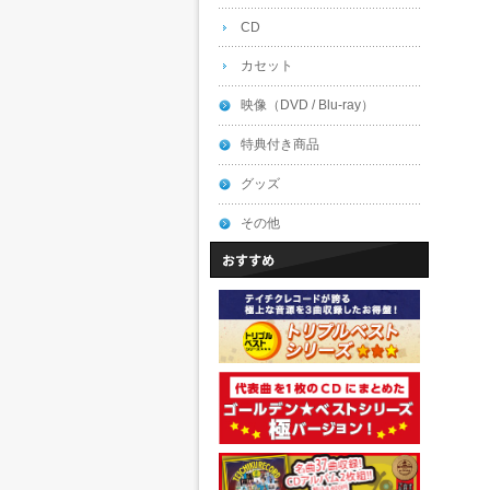
CD
カセット
映像（DVD / Blu-ray）
特典付き商品
グッズ
その他