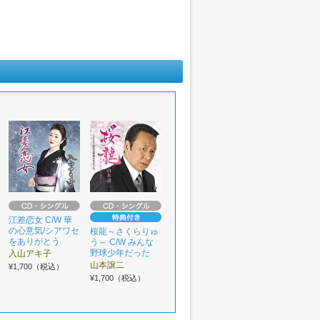
江差恋女 C/W 華
の心意気/シアワセ
桜龍～さくらりゅ
をありがとう
う～ C/W みんな
野球少年だった
入山アキ子
山本譲二
¥1,700（税込）
¥1,700（税込）