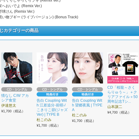
 びっくりしゃっくりブギ (Remix Ver.)
 家へおいでよ (Remix Ver.)
 野球けん (Remix Ver.)
 買い物ブギー (ライブバージョン) (Bonus Track)
じカテゴリーの商品
CD「桜龍～さく
らりゅう～」＋ク
情なし C/W アカ
リアファイル＋50
シア食堂
告白 Coupling Wit
告白 Coupling Wit
周年記念Tシ...
h 江差追分-前唄-/
h 望郷夜風 | TYPE
伊達悠太
山本譲二
こきりこ節(ジャズ
A
¥1,700（税込）
¥4,700（税込）
Ver) | TYPE B
杜このみ
杜このみ
¥1,700（税込）
¥1,700（税込）