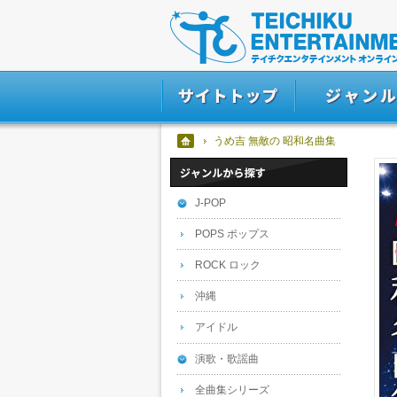
うめ吉 無敵の 昭和名曲集
J-POP
POPS ポップス
ROCK ロック
沖縄
アイドル
演歌・歌謡曲
全曲集シリーズ