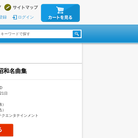
登録
ログイン
 昭和名曲集
D
21日
税抜）
税込）
チクエンタテインメント