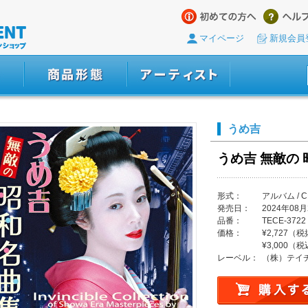
マイページ
新規会員
うめ吉
うめ吉 無敵の
形式：
アルバム / C
発売日：
2024年08月
品番：
TECE-3722
価格：
¥2,727（
¥3,000（
レーベル：
（株）テイ