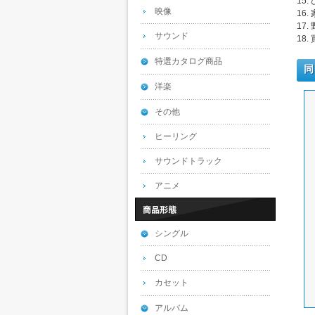
15.
映像
16.
17.
サウンド
18.
特選カタログ商品
同
洋楽
その他
ヒーリング
サウンドトラック
アニメ
シングル
CD
カセット
アルバム