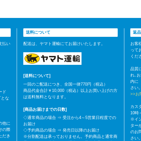
送料について
返品
支払い
配送は、ヤマト運輸にてお届けいたします。
お客
って
くだ
品質
れ､
[送料について]
内に
一回のご配送につき、全国一律770円（税込）
さい
商品代金合計￥10,000（税込）以上お買い上げの方
ード
>>
は送料無料となります。
可とな
カス
[商品お届けまでの日数]
10
◇通常商品の場合 ⇒ 受注から4～5営業日程度での
※イ
の他に
お届け
ター
けの際
◇予約商品の場合 ⇒ 発売日以降のお届け
のお
ただき
※分割配送は承っておりません。予約商品と通常商
さい