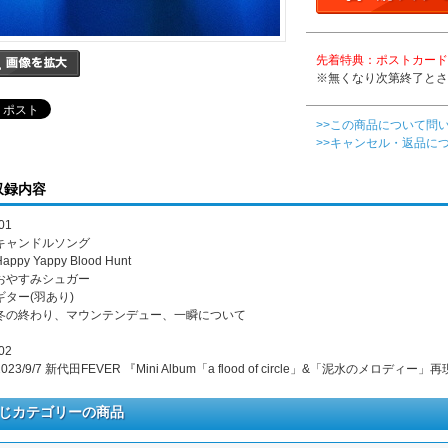
先着特典：ポストカード
※無くなり次第終了とさ
>>この商品について問
>>キャンセル・返品に
収録内容
01
. キャンドルソング
Happy Yappy Blood Hunt
. おやすみシュガー
 ギター(羽あり)
. 冬の終わり、マウンテンデュー、一瞬について
02
 2023/9/7 新代田FEVER 『Mini Album「a flood of circle」&「泥水のメロ
じカテゴリーの商品