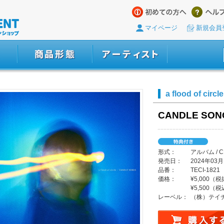
マイページ
新規会員
a flood of circle
CANDLE SO
形式：
アルバム / 
発売日：
2024年03月
品番：
TECI-1821
価格：
¥5,000（
¥5,500（
レーベル：
（株）テイ