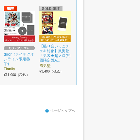
【撮り合いっこチ
ェキ対象】風男塾
door（テイチクオ
「男装★超メロ(初
ンライン限定盤
回限定盤A...
①）
風男塾
Finally
¥3,400（税込）
¥11,000（税込）