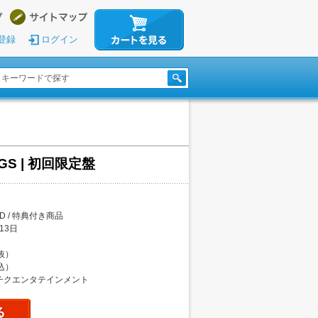
登録
ログイン
NGS | 初回限定盤
CD / 特典付き商品
13日
税抜）
税込）
チクエンタテインメント