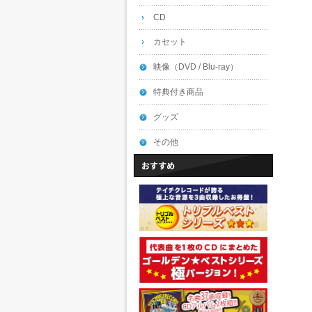
CD
カセット
映像（DVD / Blu-ray）
特典付き商品
グッズ
その他