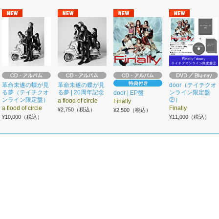
革命未遂の蝶が見
革命未遂の蝶が見
door（テイチクオ
る夢（テイチクオ
る夢 | 20周年記念
ンライン限定盤
door | EP盤
ンライン限定盤）
②）
a flood of circle
Finally
a flood of circle
Finally
¥2,750（税込）
¥2,500（税込）
¥10,000（税込）
¥11,000（税込）