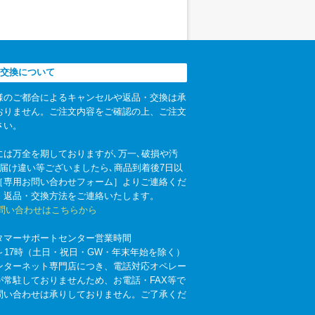
交換について
様のご都合によるキャンセルや返品・交換は承
おりません。ご注文内容をご確認の上、ご注文
さい。
には万全を期しておりますが､万一､破損や汚
お届け違い等ございましたら､商品到着後7日以
［専用お問い合わせフォーム］よりご連絡くだ
。返品・交換方法をご連絡いたします。
お問い合わせはこちらから
タマーサポートセンター営業時間
時～17時（土日・祝日・GW・年末年始を除く）
ンターネット専門店につき、電話対応オペレー
が常駐しておりませんため、お電話・FAX等で
問い合わせは承りしておりません。ご了承くだ
。