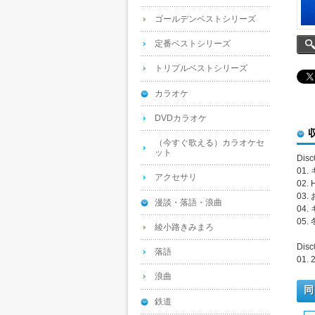
ゴールデンベストシリーズ
定番ベストシリーズ
トリプルベストシリーズ
カラオケ
DVDカラオケ
（今すぐ歌える）カラオケセ
ット
Disc
01
アクセサリ
02. 
03
漫談・落語・浪曲
04.
05
綾小路きみまろ
Disc
落語
01.
浪曲
同
鉄道