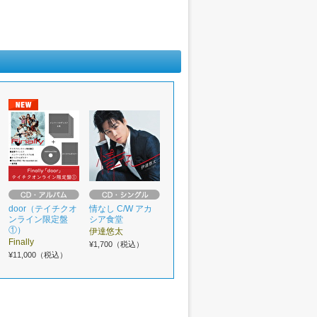
door（テイチクオ
情なし C/W アカ
ンライン限定盤
シア食堂
①）
伊達悠太
Finally
¥1,700（税込）
¥11,000（税込）