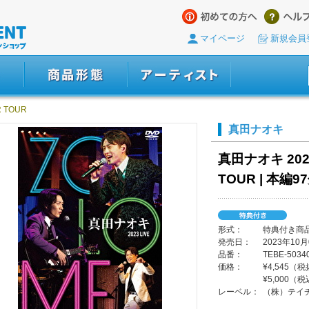
マイページ
新規会員
R TOUR
真田ナオキ
真田ナオキ 2023
TOUR | 本編
形式：
特典付き商品 
発売日：
2023年10月
品番：
TEBE-5034
価格：
¥4,545（
¥5,000（
レーベル：
（株）テイ