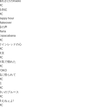
 壊れかけのRadio
MC
 吾亦紅
MC
Happy hour
Makeover
 母の声
Maria
Copacabana
MC
. ワインレッドの心
MC
 東京
MC
. 本気で惚れた
MC
 YOKO
. 風に悟られて
MC
罰
MC
. 酔いのブルース
MC
 酔えねぇよ!
MC