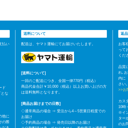
送料について
返品
支払い
配送は、ヤマト運輸にてお届けいたします。
お客
って
くだ
品質
れ､
[送料について]
内に
一回のご配送につき、全国一律770円（税込）
さい
商品代金合計￥10,000（税込）以上お買い上げの方
ード
>>
は送料無料となります。
可とな
カス
[商品お届けまでの日数]
10
◇通常商品の場合 ⇒ 受注から4～5営業日程度での
※イ
の他に
お届け
ター
けの際
◇予約商品の場合 ⇒ 発売日以降のお届け
のお
ただき