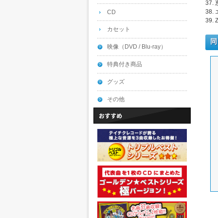
37.
38
CD
39.
カセット
同
映像（DVD / Blu-ray）
特典付き商品
グッズ
その他