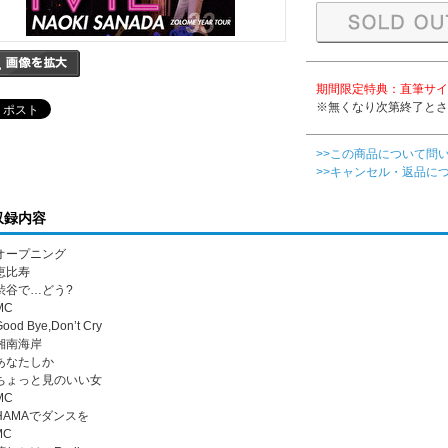
期間限定特典：直筆サイ
※無くなり次第終了とさ
>>この商品について問
>>キャンセル・返品に
収録内容
. オープニング
 恵比寿
. 渋谷で…どう?
MC
Good Bye,Don’t Cry
 湘南海岸
. あなたしか
. ちょっと見のいい女
MC
. HAMAでダンスを
MC