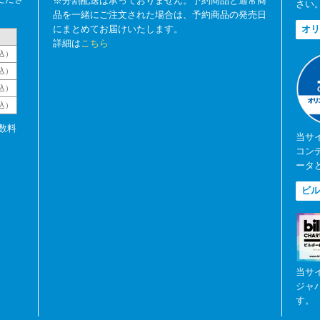
※分割配送は承っておりません。予約商品と通常商
さい
品を一緒にご注文された場合は、予約商品の発売日
にまとめてお届けいたします。
オリ
詳細は
こちら
込）
込）
込）
税込）
数料
当サ
コン
ータ
ビル
当サ
ジャ
す。