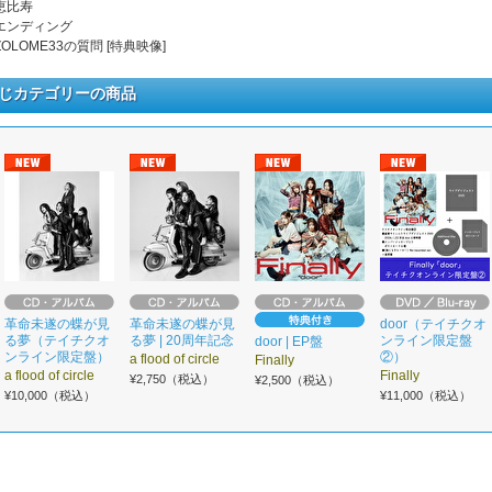
 恵比寿
. エンディング
 ZOLOME33の質問 [特典映像]
じカテゴリーの商品
革命未遂の蝶が見
革命未遂の蝶が見
door（テイチクオ
る夢（テイチクオ
る夢 | 20周年記念
ンライン限定盤
door | EP盤
ンライン限定盤）
②）
a flood of circle
Finally
a flood of circle
Finally
¥2,750（税込）
¥2,500（税込）
¥10,000（税込）
¥11,000（税込）