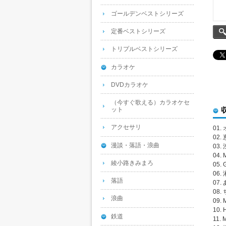
ゴールデンベストシリーズ
定番ベストシリーズ
トリプルベストシリーズ
カラオケ
DVDカラオケ
（今すぐ歌える）カラオケセ
ット
アクセサリ
01
02.
漫談・落語・浪曲
03
04. 
綾小路きみまろ
05. 
06.
落語
07
08
浪曲
09. 
10
鉄道
11. 