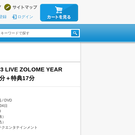
登録
ログイン
 LIVE ZOLOME YEAR
97分＋特典17分
/ DVD
04日
0
税抜）
税込）
チクエンタテインメント