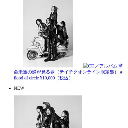
革
命未遂の蝶が見る夢（テイチクオンライン限定盤）
a
flood of circle
¥10,000（税込）
NEW