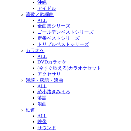
沖縄
アイドル
演歌／歌謡曲
ALL
全曲集シリーズ
ゴールデンベストシリーズ
定番ベストシリーズ
トリプルベストシリーズ
カラオケ
ALL
DVDカラオケ
(今すぐ歌える)カラオケセット
アクセサリ
漫談・落語・浪曲
ALL
綾小路きみまろ
落語
浪曲
鉄道
ALL
映像
サウンド