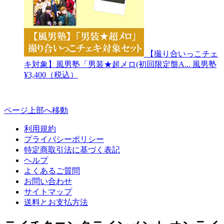
【撮り合いっこチェ
キ対象】風男塾「男装★超メロ(初回限定盤A...
風男塾
¥3,400（税込）
ページ上部へ移動
利用規約
プライバシーポリシー
特定商取引法に基づく表記
ヘルプ
よくあるご質問
お問い合わせ
サイトマップ
送料とお支払方法