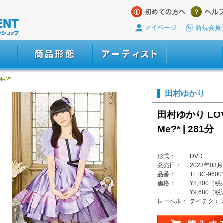
マイページ
新規会員
Me?*
田村ゆかり
田村ゆかり LOVE
Me?* | 281分
形式：
DVD
発売日：
2023年03月
品番：
TEBC-9600
価格：
¥8,800（
¥9,680（
レーベル：
テイチクエ