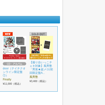
【撮り合いっこチ
ェキ対象】風男塾
door（テイチクオ
「男装★超メロ(初
ンライン限定盤
回限定盤A...
①）
風男塾
Finally
¥3,400（税込）
¥11,000（税込）