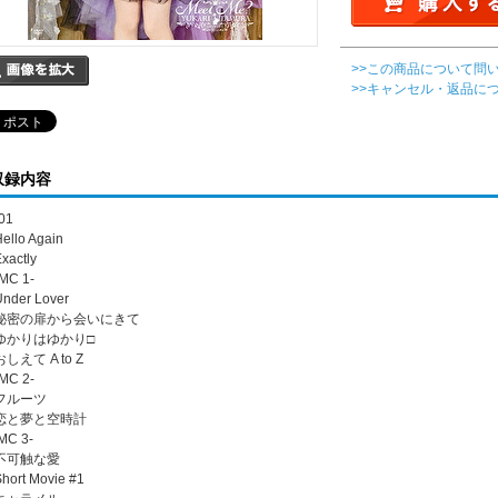
>>この商品について問
>>キャンセル・返品に
収録内容
01
Hello Again
Exactly
-MC 1-
Under Lover
. 秘密の扉から会いにきて
. ゆかりはゆかり□
 おしえて A to Z
-MC 2-
 フルーツ
. 恋と夢と空時計
-MC 3-
. 不可触な愛
Short Movie #1