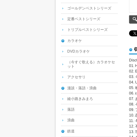
ゴールデンベストシリーズ
定番ベストシリーズ
トリプルベストシリーズ
カラオケ
DVDカラオケ
Disc
（今すぐ歌える）カラオケセ
01. 
ット
02. 
03. 
アクセサリ
04. 
05
漫談・落語・浪曲
06
綾小路きみまろ
07.
08. 
落語
09.
10
浪曲
11. 
12
鉄道
13. 