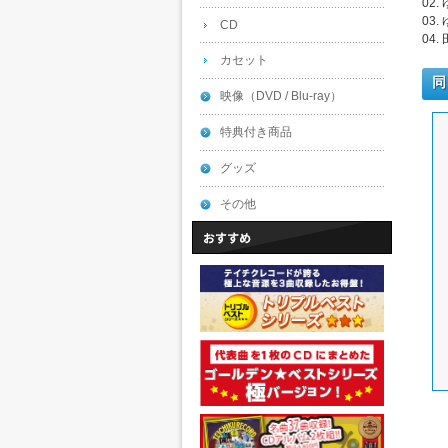
02.
03.
CD
04.
カセット
同
映像（DVD / Blu-ray）
特典付き商品
グッズ
その他