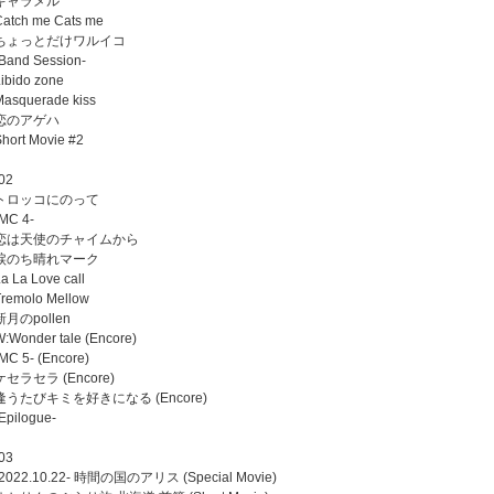
. キャラメル
Catch me Cats me
. ちょっとだけワルイコ
-Band Session-
Libido zone
Masquerade kiss
. 恋のアゲハ
Short Movie #2
02
. トロッコにのって
-MC 4-
. 恋は天使のチャイムから
. 涙のち晴れマーク
La La Love call
Tremolo Mellow
 新月のpollen
W:Wonder tale (Encore)
-MC 5- (Encore)
 ケセラセラ (Encore)
 逢うたびキミを好きになる (Encore)
-Epilogue-
03
 -2022.10.22- 時間の国のアリス (Special Movie)