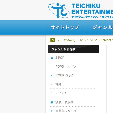
田村ゆかり LOVE♡LIVE 2022 *Meet 
J-POP
POPS ポップス
ROCK ロック
沖縄
アイドル
演歌・歌謡曲
全曲集シリーズ