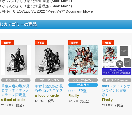
 ゆかりんのぶらり旅 北海道 前篇 (Short Movie)
 ゆかりんのぶらり旅 北海道 後篇 (Short Movie)
 田村ゆかり LOVE□LIVE 2022 *Meet Me?* Document Movie
じカテゴリーの商品
革命未遂の蝶が見
革命未遂の蝶が見
door（テイチクオ
る夢（テイチクオ
る夢 | 20周年記念
ンライン限定盤
door | EP盤
ンライン限定盤）
②）
a flood of circle
Finally
a flood of circle
Finally
¥2,750（税込）
¥2,500（税込）
¥10,000（税込）
¥11,000（税込）