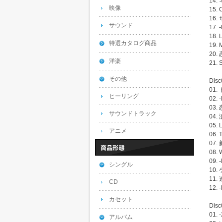
14
映像
15. 
16
サウンド
17. 
18. 
特選カタログ商品
19. 
20
洋楽
21. 
その他
Disc
01
ヒーリング
02. 
03
サウンドトラック
04
05. 
アニメ
06. 
07.
08. 
09. 
シングル
10.
11.
CD
12. 
カセット
Disc
01.
アルバム