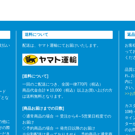
送料について
返品
支払い
配送は、ヤマト運輸にてお届けいたします。
お客
って
くだ
品質
れ､
[送料について]
内に
一回のご配送につき、全国一律770円（税込）
さい
商品代金合計￥10,000（税込）以上お買い上げの方
ード
>>
は送料無料となります。
可とな
カス
[商品お届けまでの日数]
10
◇通常商品の場合 ⇒ 受注から4～5営業日程度での
※イ
の他に
お届け
ター
けの際
◇予約商品の場合 ⇒ 発売日以降のお届け
のお
ただき
※分割配送は承っておりません。予約商品と通常商