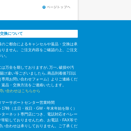
交換について
様のご都合によるキャンセルや返品・交換は承
おりません。ご注文内容をご確認の上、ご注文
さい。
には万全を期しておりますが､万一､破損や汚
お届け違い等ございましたら､商品到着後7日以
［専用お問い合わせフォーム］よりご連絡くだ
。返品・交換方法をご連絡いたします。
お問い合わせはこちらから
タマーサポートセンター営業時間
時～17時（土日・祝日・GW・年末年始を除く）
ンターネット専門店につき、電話対応オペレー
が常駐しておりませんため、お電話・FAX等で
問い合わせは承りしておりません。ご了承くだ