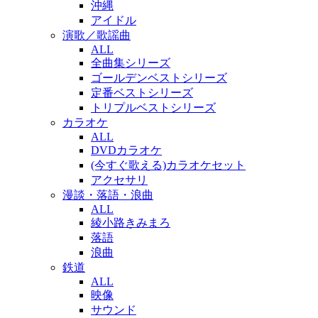
沖縄
アイドル
演歌／歌謡曲
ALL
全曲集シリーズ
ゴールデンベストシリーズ
定番ベストシリーズ
トリプルベストシリーズ
カラオケ
ALL
DVDカラオケ
(今すぐ歌える)カラオケセット
アクセサリ
漫談・落語・浪曲
ALL
綾小路きみまろ
落語
浪曲
鉄道
ALL
映像
サウンド