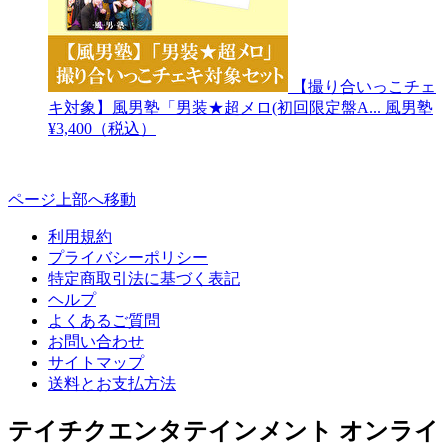
【撮り合いっこチェ
キ対象】風男塾「男装★超メロ(初回限定盤A...
風男塾
¥3,400（税込）
ページ上部へ移動
利用規約
プライバシーポリシー
特定商取引法に基づく表記
ヘルプ
よくあるご質問
お問い合わせ
サイトマップ
送料とお支払方法
テイチクエンタテインメント オンライ