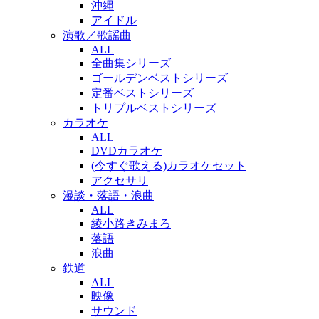
沖縄
アイドル
演歌／歌謡曲
ALL
全曲集シリーズ
ゴールデンベストシリーズ
定番ベストシリーズ
トリプルベストシリーズ
カラオケ
ALL
DVDカラオケ
(今すぐ歌える)カラオケセット
アクセサリ
漫談・落語・浪曲
ALL
綾小路きみまろ
落語
浪曲
鉄道
ALL
映像
サウンド