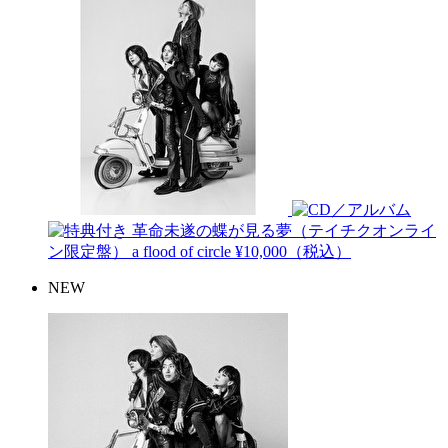
革命未遂の蝶が見る夢（テイチクオンライ
ン限定盤）
a flood of circle
¥10,000（税込）
NEW