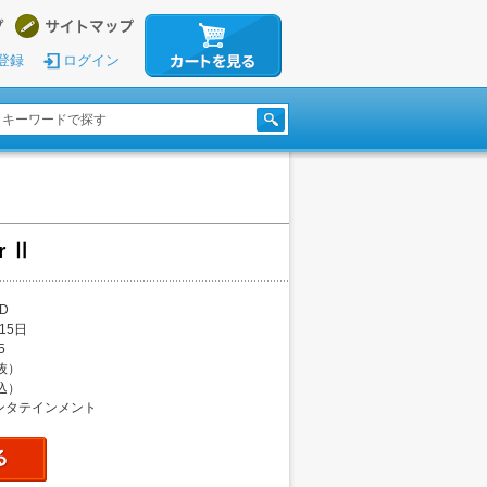
登録
ログイン
ar Ⅱ
D
15日
5
税抜）
税込）
ンタテインメント