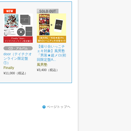
【撮り合いっこチ
ェキ対象】風男塾
door（テイチクオ
「男装★超メロ(初
ンライン限定盤
回限定盤A...
①）
風男塾
Finally
¥3,400（税込）
¥11,000（税込）