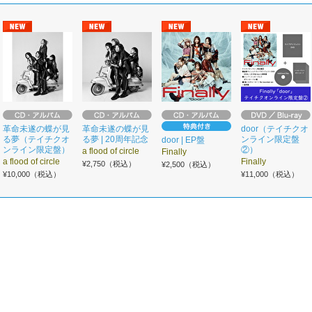
革命未遂の蝶が見
革命未遂の蝶が見
door（テイチクオ
る夢（テイチクオ
る夢 | 20周年記念
ンライン限定盤
door | EP盤
ンライン限定盤）
②）
a flood of circle
Finally
a flood of circle
Finally
¥2,750（税込）
¥2,500（税込）
¥10,000（税込）
¥11,000（税込）