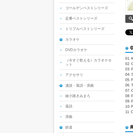
ゴールデンベストシリーズ
定番ベストシリーズ
トリプルベストシリーズ
カラオケ
DVDカラオケ
01.
（今すぐ歌える）カラオケセ
02.
ット
03.
04.
アクセサリ
05.
06. 
漫談・落語・浪曲
07.
綾小路きみまろ
08.
09. 
落語
10.
11. 
浪曲
鉄道