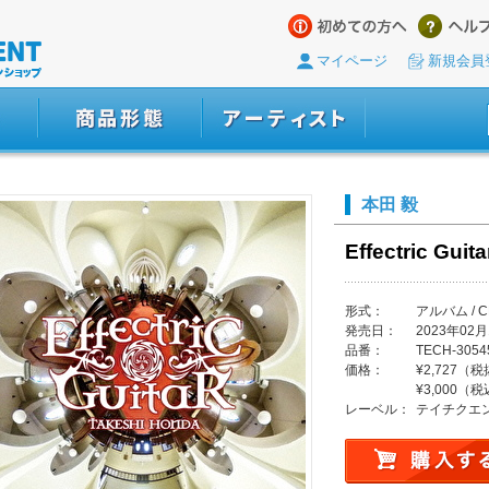
マイページ
新規会員
本田 毅
Effectric Guit
形式：
アルバム / C
発売日：
2023年02月
品番：
TECH-3054
価格：
¥2,727（
¥3,000（
レーベル：
テイチクエ