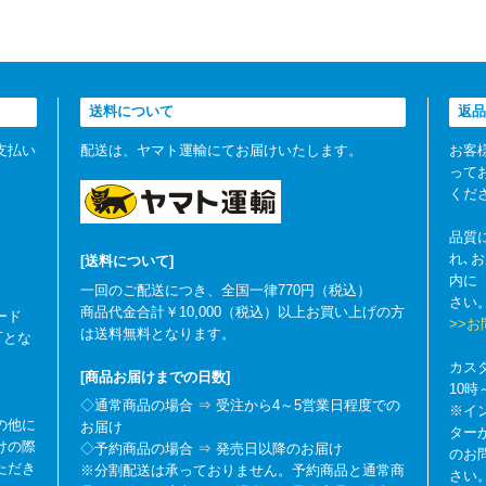
送料について
返品
支払い
配送は、ヤマト運輸にてお届けいたします。
お客
って
くだ
品質
れ､
[送料について]
内に
一回のご配送につき、全国一律770円（税込）
さい
商品代金合計￥10,000（税込）以上お買い上げの方
ード
>>
は送料無料となります。
可とな
カス
[商品お届けまでの日数]
10
◇通常商品の場合 ⇒ 受注から4～5営業日程度での
※イ
の他に
お届け
ター
けの際
◇予約商品の場合 ⇒ 発売日以降のお届け
のお
ただき
※分割配送は承っておりません。予約商品と通常商
さい