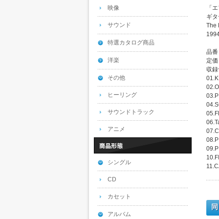
映像
「エ
ギタ
サウンド
Th
19
特選カタログ商品
品番：
洋楽
定価：
収録
その他
01.
02.
ヒーリング
03.
04.
サウンドトラック
05.
06.T
アニメ
07.
08.
09.P
10.
シングル
11.C
CD
カセット
同
アルバム