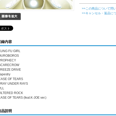
>>この商品について問
>>キャンセル・返品に
収録内容
 KUNG FU GIRL
 OUROBOROS
 PROPHECY
 SCARECROW
 FREEZE DRIVE
Tapestry
 CASE OF TEARS
 PRAY UNDER RAYS
PLL
 FILTERED ROCK
CASE OF TEARS (feat.K-JOE ver.)
商品説明