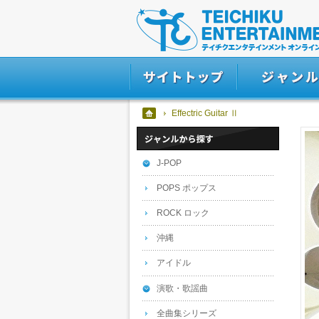
Effectric Guitar Ⅱ
J-POP
POPS ポップス
ROCK ロック
沖縄
アイドル
演歌・歌謡曲
全曲集シリーズ