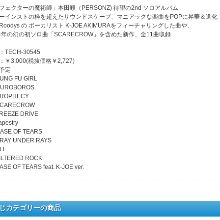
フェクターの魔術師」本田毅（PERSONZ) 待望の2nd ソロアルバム
ーインストの枠を超えたサウンドスケープ、マニアックな楽曲をPOPに昇華＆進化
e Roodys の ボーカリスト K-JOE AKIMURAをフィーチャリングした曲や、
94年の幻の初ソロ曲「SCARECROW」を含めた新作、全11曲収録
TECH-30545
￥3,000(税抜価格￥2,727)
予定
KUNG FU GIRL
OUROBOROS
PROPHECY
SCARECROW
FREEZE DRIVE
apestry
CASE OF TEARS
PRAY UNDER RAYS
LL
FILTERED ROCK
ASE OF TEARS feat. K-JOE ver.
じカテゴリーの商品