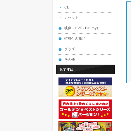
CD
カセット
映像（DVD / Blu-ray）
特典付き商品
グッズ
その他