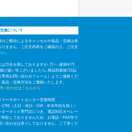
交換について
様のご都合によるキャンセルや返品・交換は承
おりません。ご注文内容をご確認の上、ご注文
さい。
には万全を期しておりますが､万一､破損や汚
お届け違い等ございましたら､商品到着後7日以
［専用お問い合わせフォーム］よりご連絡くだ
。返品・交換方法をご連絡いたします。
お問い合わせはこちらから
タマーサポートセンター営業時間
時～17時（土日・祝日・GW・年末年始を除く）
ンターネット専門店につき、電話対応オペレー
が常駐しておりませんため、お電話・FAX等で
問い合わせは承りしておりません。ご了承くだ
。