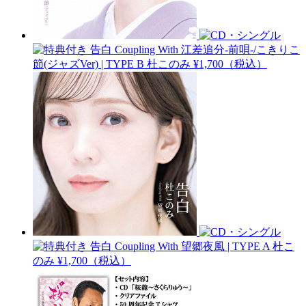
告白 Coupling With 江差追分-前唄-/こきりこ
節(ジャズVer) | TYPE B
杜このみ
¥1,700（税込）
告白 Coupling With 望郷夜風 | TYPE A
杜こ
のみ
¥1,700（税込）