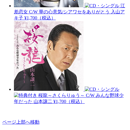
江
差恋女 C/W 華の心意気/シアワセをありがとう
入山ア
キ子
¥1,700（税込）
桜龍～さくらりゅう～ C/W みんな野球少
年だった
山本譲二
¥1,700（税込）
ページ上部へ移動