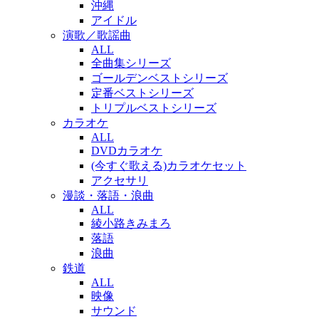
沖縄
アイドル
演歌／歌謡曲
ALL
全曲集シリーズ
ゴールデンベストシリーズ
定番ベストシリーズ
トリプルベストシリーズ
カラオケ
ALL
DVDカラオケ
(今すぐ歌える)カラオケセット
アクセサリ
漫談・落語・浪曲
ALL
綾小路きみまろ
落語
浪曲
鉄道
ALL
映像
サウンド