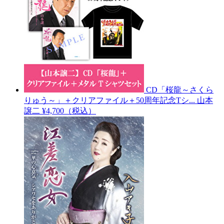
CD「桜龍～さくら
りゅう～」＋クリアファイル＋50周年記念Tシ...
山本
譲二
¥4,700（税込）