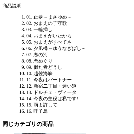
商品説明
01. 正夢～まさゆめ～
02. おまえの子守歌
03. 一輪挿し
04. おまえがいたから
05. おまえがすべてさ
06. 夕凪橋～ゆうなぎばし～
07. 恋の河
08. 恋めぐり
09. 似た者どうし
10. 越佐海峡
11. 今夜はパートナー
12. 新宿二丁目・迷い道
13. ドルチェ・ヴィータ
14. 今夜の主役は私です!
15. 雨よ許して
16. 呼子鳥
同じカテゴリの商品