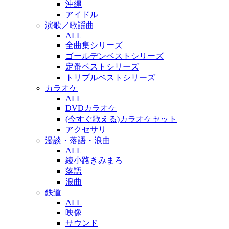
沖縄
アイドル
演歌／歌謡曲
ALL
全曲集シリーズ
ゴールデンベストシリーズ
定番ベストシリーズ
トリプルベストシリーズ
カラオケ
ALL
DVDカラオケ
(今すぐ歌える)カラオケセット
アクセサリ
漫談・落語・浪曲
ALL
綾小路きみまろ
落語
浪曲
鉄道
ALL
映像
サウンド