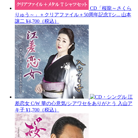
CD「桜龍～さくら
りゅう～」＋クリアファイル＋50周年記念Tシ...
山本
譲二
¥4,700（税込）
江
差恋女 C/W 華の心意気/シアワセをありがとう
入山ア
キ子
¥1,700（税込）