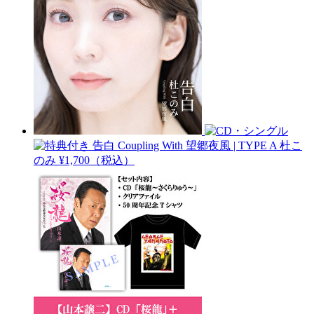
告白 Coupling With 望郷夜風 | TYPE A
杜こ
のみ
¥1,700（税込）