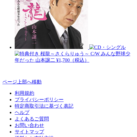
桜龍～さくらりゅう～ C/W みんな野球少
年だった
山本譲二
¥1,700（税込）
ページ上部へ移動
利用規約
プライバシーポリシー
特定商取引法に基づく表記
ヘルプ
よくあるご質問
お問い合わせ
サイトマップ