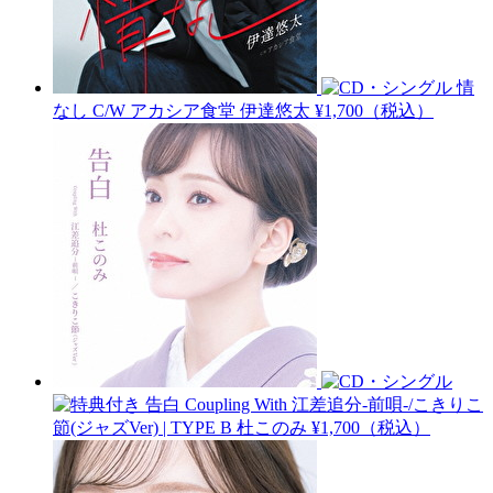
情
なし C/W アカシア食堂
伊達悠太
¥1,700（税込）
告白 Coupling With 江差追分-前唄-/こきりこ
節(ジャズVer) | TYPE B
杜このみ
¥1,700（税込）