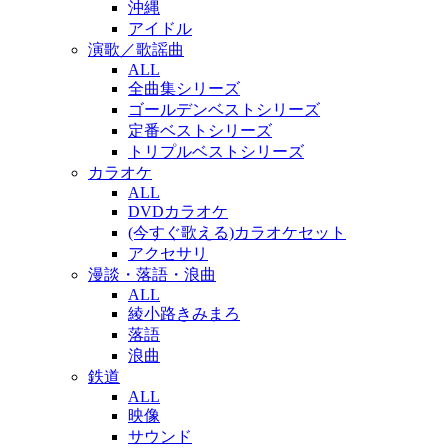
沖縄
アイドル
演歌／歌謡曲
ALL
全曲集シリーズ
ゴールデンベストシリーズ
定番ベストシリーズ
トリプルベストシリーズ
カラオケ
ALL
DVDカラオケ
(今すぐ歌える)カラオケセット
アクセサリ
漫談・落語・浪曲
ALL
綾小路きみまろ
落語
浪曲
鉄道
ALL
映像
サウンド