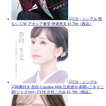
情
なし C/W アカシア食堂
伊達悠太
¥1,700（税込）
告白 Coupling With 江差追分-前唄-/こきりこ
節(ジャズVer) | TYPE B
杜このみ
¥1,700（税込）