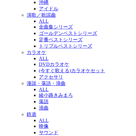
沖縄
アイドル
演歌／歌謡曲
ALL
全曲集シリーズ
ゴールデンベストシリーズ
定番ベストシリーズ
トリプルベストシリーズ
カラオケ
ALL
DVDカラオケ
(今すぐ歌える)カラオケセット
アクセサリ
漫談・落語・浪曲
ALL
綾小路きみまろ
落語
浪曲
鉄道
ALL
映像
サウンド