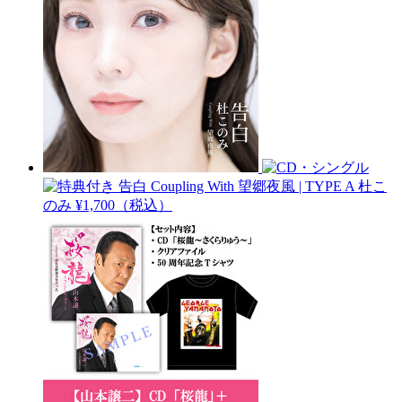
告白 Coupling With 望郷夜風 | TYPE A
杜こ
のみ
¥1,700（税込）