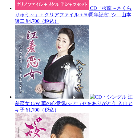
CD「桜龍～さくら
りゅう～」＋クリアファイル＋50周年記念Tシ...
山本
譲二
¥4,700（税込）
江
差恋女 C/W 華の心意気/シアワセをありがとう
入山ア
キ子
¥1,700（税込）