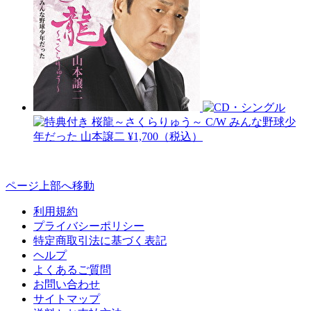
桜龍～さくらりゅう～ C/W みんな野球少
年だった
山本譲二
¥1,700（税込）
ページ上部へ移動
利用規約
プライバシーポリシー
特定商取引法に基づく表記
ヘルプ
よくあるご質問
お問い合わせ
サイトマップ