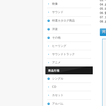
03.
映像
04.
05.
サウンド
06
07.
特選カタログ商品
08
洋楽
同
その他
ヒーリング
サウンドトラック
アニメ
シングル
CD
カセット
アルバム