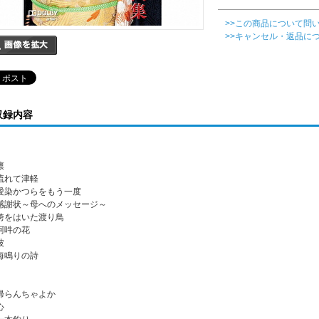
>>この商品について問
>>キャンセル・返品に
収録内容
凛
. 流れて津軽
. 愛染かつらをもう一度
. 感謝状～母へのメッセージ～
. 袴をはいた渡り鳥
 阿吽の花
波
. 海鳴りの詩
. 帰らんちゃよか
心