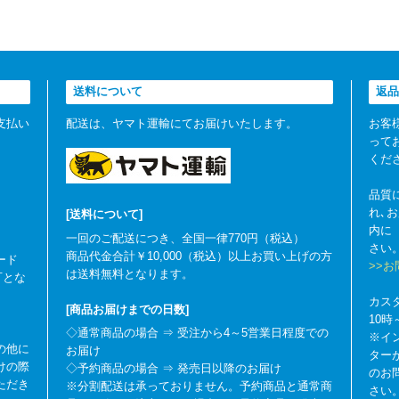
送料について
返品
支払い
配送は、ヤマト運輸にてお届けいたします。
お客
って
くだ
品質
れ､
[送料について]
内に
一回のご配送につき、全国一律770円（税込）
さい
商品代金合計￥10,000（税込）以上お買い上げの方
ード
>>
は送料無料となります。
可とな
カス
[商品お届けまでの日数]
10
◇通常商品の場合 ⇒ 受注から4～5営業日程度での
※イ
の他に
お届け
ター
けの際
◇予約商品の場合 ⇒ 発売日以降のお届け
のお
ただき
※分割配送は承っておりません。予約商品と通常商
さい