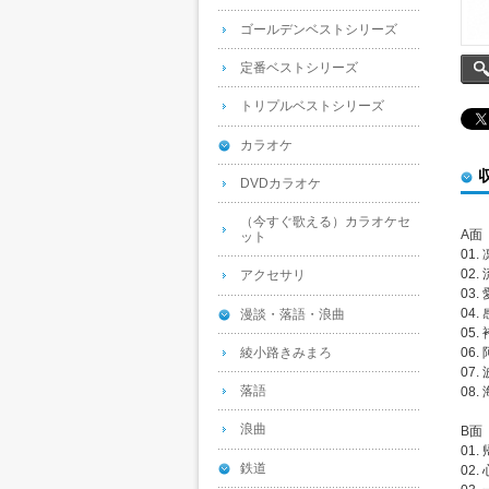
ゴールデンベストシリーズ
定番ベストシリーズ
トリプルベストシリーズ
カラオケ
DVDカラオケ
（今すぐ歌える）カラオケセ
A面
ット
01. 
02
アクセサリ
03
04
漫談・落語・浪曲
05
綾小路きみまろ
06.
07. 
落語
08
浪曲
B面
01
鉄道
02. 