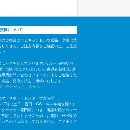
交換について
様のご都合によるキャンセルや返品・交換は承
おりません。ご注文内容をご確認の上、ご注文
さい。
には万全を期しておりますが､万一､破損や汚
お届け違い等ございましたら､商品到着後7日以
［専用お問い合わせフォーム］よりご連絡くだ
。返品・交換方法をご連絡いたします。
お問い合わせはこちらから
タマーサポートセンター営業時間
時～17時（土日・祝日・GW・年末年始を除く）
ンターネット専門店につき、電話対応オペレー
が常駐しておりませんため、お電話・FAX等で
問い合わせは承りしておりません。ご了承くだ
。