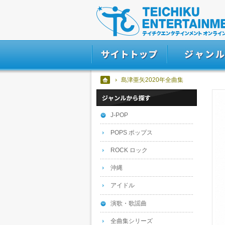
島津亜矢2020年全曲集
J-POP
POPS ポップス
ROCK ロック
沖縄
アイドル
演歌・歌謡曲
全曲集シリーズ