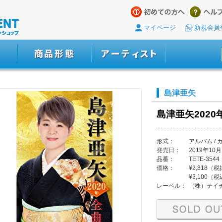
マイページ
新規会員
島津亜矢
島津亜矢2020
形式：
アルバム / 
発売日：
2019年10月
品番：
TETE-3544
価格：
¥2,818（
¥3,100（
レーベル：
（株）テイ