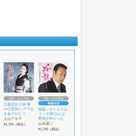
江差恋女 C/W 華
の心意気/シアワセ
桜龍～さくらりゅ
をありがとう
う～ C/W みんな
野球少年だった
入山アキ子
山本譲二
¥1,700（税込）
¥1,700（税込）