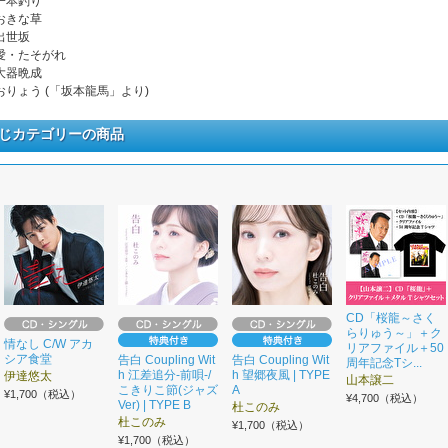
 一本釣り
 おきな草
 出世坂
. 愛・たそがれ
 大器晩成
. おりょう (「坂本龍馬」より)
じカテゴリーの商品
CD「桜龍～さく
らりゅう～」＋ク
情なし C/W アカ
リアファイル＋50
シア食堂
告白 Coupling Wit
告白 Coupling Wit
周年記念Tシ...
h 江差追分-前唄-/
h 望郷夜風 | TYPE
伊達悠太
山本譲二
こきりこ節(ジャズ
A
¥1,700（税込）
¥4,700（税込）
Ver) | TYPE B
杜このみ
杜このみ
¥1,700（税込）
¥1,700（税込）