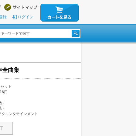
登録
ログイン
年全曲集
カセット
16日
税抜）
税込）
チクエンタテインメント