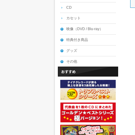
CD
カセット
映像（DVD / Blu-ray）
特典付き商品
グッズ
その他