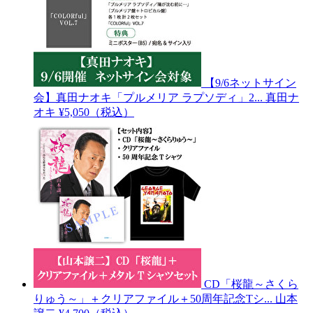
【9/6ネットサイン
会】真田ナオキ「プルメリア ラプソディ」2...
真田ナ
オキ
¥5,050（税込）
CD「桜龍～さくら
りゅう～」＋クリアファイル＋50周年記念Tシ...
山本