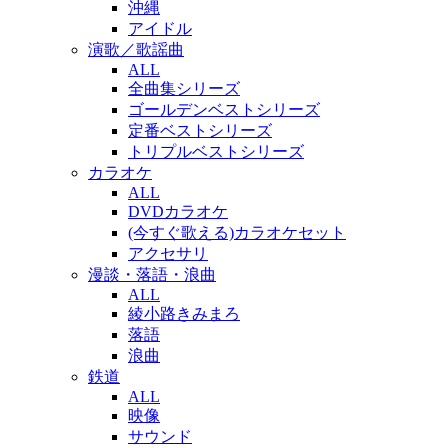
沖縄
アイドル
演歌／歌謡曲
ALL
全曲集シリーズ
ゴールデンベストシリーズ
定番ベストシリーズ
トリプルベストシリーズ
カラオケ
ALL
DVDカラオケ
(今すぐ歌える)カラオケセット
アクセサリ
漫談・落語・浪曲
ALL
綾小路きみまろ
落語
浪曲
鉄道
ALL
映像
サウンド