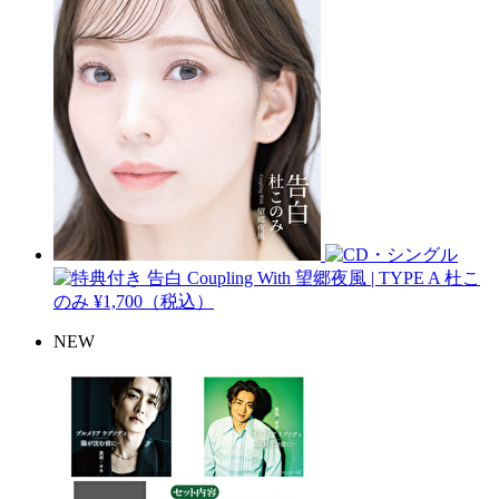
告白 Coupling With 望郷夜風 | TYPE A
杜こ
のみ
¥1,700（税込）
NEW