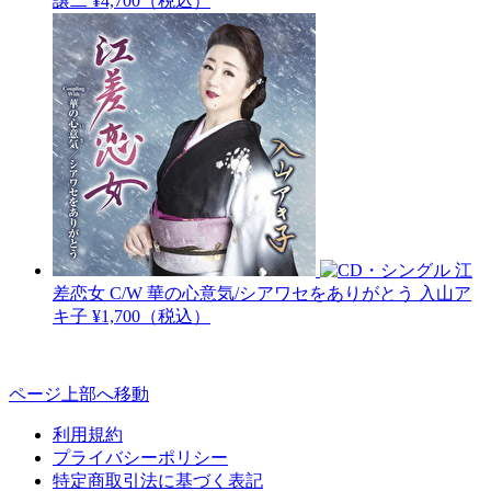
譲二
¥4,700（税込）
江
差恋女 C/W 華の心意気/シアワセをありがとう
入山ア
キ子
¥1,700（税込）
ページ上部へ移動
利用規約
プライバシーポリシー
特定商取引法に基づく表記