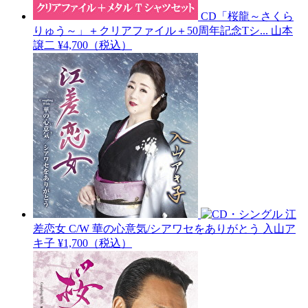
CD「桜龍～さくら
りゅう～」＋クリアファイル＋50周年記念Tシ...
山本
譲二
¥4,700（税込）
江
差恋女 C/W 華の心意気/シアワセをありがとう
入山ア
キ子
¥1,700（税込）