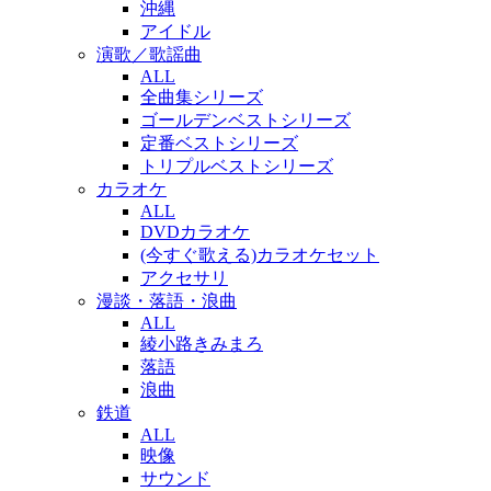
沖縄
アイドル
演歌／歌謡曲
ALL
全曲集シリーズ
ゴールデンベストシリーズ
定番ベストシリーズ
トリプルベストシリーズ
カラオケ
ALL
DVDカラオケ
(今すぐ歌える)カラオケセット
アクセサリ
漫談・落語・浪曲
ALL
綾小路きみまろ
落語
浪曲
鉄道
ALL
映像
サウンド