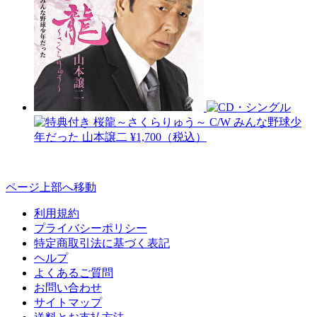
桜龍～さくらりゅう～ C/W みんな野球少
年だった
山本譲二
¥1,700（税込）
ページ上部へ移動
利用規約
プライバシーポリシー
特定商取引法に基づく表記
ヘルプ
よくあるご質問
お問い合わせ
サイトマップ