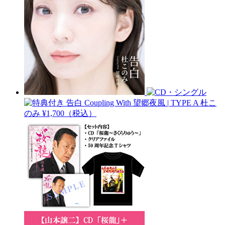
告白 Coupling With 望郷夜風 | TYPE A
杜こ
のみ
¥1,700（税込）