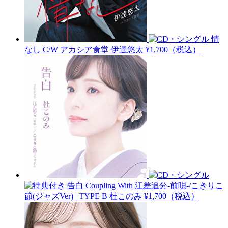
情
なし C/W アカシア食堂
伊達悠太
¥1,700（税込）
告白 Coupling With 江差追分-前唄-/こきりこ
節(ジャズVer) | TYPE B
杜このみ
¥1,700（税込）