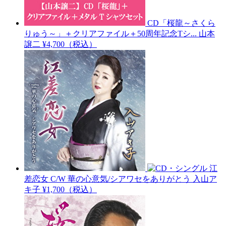
CD「桜龍～さくら
りゅう～」＋クリアファイル＋50周年記念Tシ...
山本
譲二
¥4,700（税込）
江
差恋女 C/W 華の心意気/シアワセをありがとう
入山ア
キ子
¥1,700（税込）