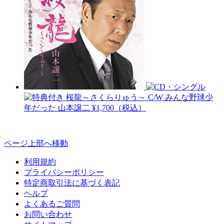
桜龍～さくらりゅう～ C/W みんな野球少
年だった
山本譲二
¥1,700（税込）
ページ上部へ移動
利用規約
プライバシーポリシー
特定商取引法に基づく表記
ヘルプ
よくあるご質問
お問い合わせ