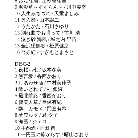
8 おんな酒 / 上杉香緒里
9 君影草～すずらん～ / 川中美幸
10 人生みちづれ / 天童よしみ
11 奥入瀬 / 山本譲二
12 うたかた / 石川さゆり
13 別れ曲でも唄って / 前川 清
14 泣き砂 海風 / 城之内 早苗
15 金沢望郷歌 / 松原健之
16 吾亦紅 / すぎもとまさと
DISC-2
1 夜桜お七 / 坂本冬美
2 無言坂 / 香西かおり
3 しあわせ酒 / 中村美律子
4 酔いどれて / 桂 銀淑
5 最北航路 / 香西かおり
6 虞美人草 / 長保有紀
7 鷗…カモメ / 門倉有希
8 夢ワルツ / 君 夕子
9 海雪 / ジェロ
10 手酌酒 / 香田 晋
11 一円玉の旅がらす / 晴山さおり