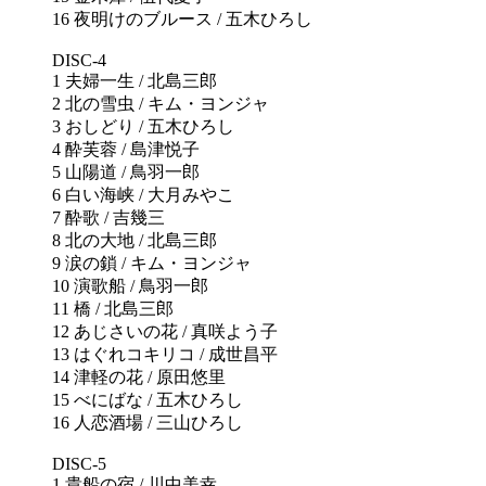
16 夜明けのブルース / 五木ひろし
DISC-4
1 夫婦一生 / 北島三郎
2 北の雪虫 / キム・ヨンジャ
3 おしどり / 五木ひろし
4 酔芙蓉 / 島津悦子
5 山陽道 / 鳥羽一郎
6 白い海峡 / 大月みやこ
7 酔歌 / 吉幾三
8 北の大地 / 北島三郎
9 涙の鎖 / キム・ヨンジャ
10 演歌船 / 鳥羽一郎
11 橋 / 北島三郎
12 あじさいの花 / 真咲よう子
13 はぐれコキリコ / 成世昌平
14 津軽の花 / 原田悠里
15 べにばな / 五木ひろし
16 人恋酒場 / 三山ひろし
DISC-5
1 貴船の宿 / 川中美幸