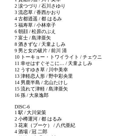
2 涙つづり / 石川さゆり
3 流恋草 / 香西かおり
4 古都逍遥 / 都 はるみ
5 福寿草 / 小林幸子
6 朝顔 / 松原のぶえ
7 富士 / 島津亜矢
8 酒きずな / 天童よしみ
9 男と女の破片 / 前川 清
10 トーキョー・トワイライト / チェウニ
11 幸せはすぐそこに… / 天童よしみ
12 うすゆき草 / 川中美幸
13 津軽恋人形 / 野中彩央里
14 男鹿半島 / 北山たけし
15 流れて津軽 / 島津亜矢
16 孫 / 大泉逸郎
DISC-6
1 駅 / 大川栄策
2 小樽運河 / 都 はるみ
3 花束（ブーケ） / 八代亜紀
4 酒場 / 冠 二郎