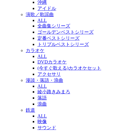
沖縄
アイドル
演歌／歌謡曲
ALL
全曲集シリーズ
ゴールデンベストシリーズ
定番ベストシリーズ
トリプルベストシリーズ
カラオケ
ALL
DVDカラオケ
(今すぐ歌える)カラオケセット
アクセサリ
漫談・落語・浪曲
ALL
綾小路きみまろ
落語
浪曲
鉄道
ALL
映像
サウンド