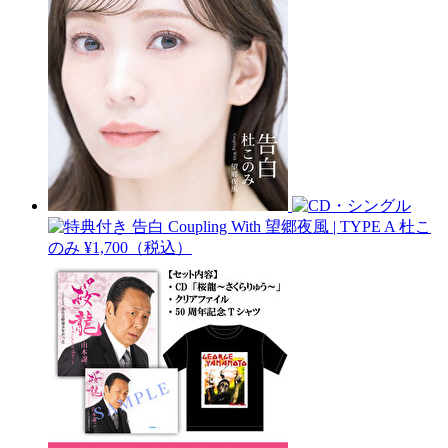
告白 Coupling With 望郷夜風 | TYPE A
杜こ
のみ
¥1,700（税込）