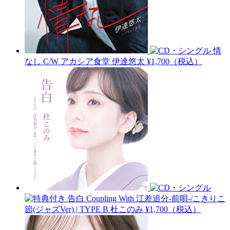
情
なし C/W アカシア食堂
伊達悠太
¥1,700（税込）
告白 Coupling With 江差追分-前唄-/こきりこ
節(ジャズVer) | TYPE B
杜このみ
¥1,700（税込）