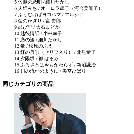
5 佐渡の恋唄 / 細川たかし
6 夫婦みち / オーロラ輝子（河合美智子）
7 ふりむけばヨコハマ / マルシア
8 命のかぎり / 宮 史郎
9 忍び里 / 大石まどか
10 越後情話 / 小林幸子
11 恋の酒 / 細川たかし
12 蛍 / 松原のぶえ
13 紅の舟唄（セリフ入り） / 北見恭子
14 夕陽坂 / 都 はるみ
15 ふるさとは今もかわらず / 新沼謙治
16 川の流れのように / 美空ひばり
同じカテゴリの商品