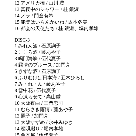
12 アメリカ橋 / 山川 豊
13 真夜中のシャワー / 桂 銀淑
14 ノラ / 門倉有希
15 能登はいらんかいね / 坂本冬美
16 都会の天使たち / 桂 銀淑、堀内孝雄
DISC-3
1 みれん酒 / 石原詢子
2 こころ酒 / 藤あや子
3 鳴門海峡 / 伍代夏子
4 霧情のブルース / 加門亮
5 きずな酒 / 石原詢子
6 ふりむけば日本海 / 五木ひろし
7 み・れ・ん / 藤あや子
8 雪中花 / 伍代夏子
9 心凍らせて / 高山厳
10 大阪夜曲 / 三門忠司
11 むらさき雨情 / 藤あや子
12 麗子 / 加門亮
13 大阪すずめ / 永井みゆき
14 恋唄綴り / 堀内孝雄
15 金木犀 / 伍代夏子