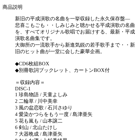
商品説明
新旧の平成演歌の名曲を一挙収録した永久保存盤―
悲喜こもごも・・しみじみと聴かせる平成演歌の名曲
を、すべてオリジナル歌唱でお届けする、最新・平成
演歌名曲集です。
大御所の一流歌手から新進気鋭の若手歌手まで・・新
旧のヒット曲が一堂に会した豪華企画。
◆CD6枚組BOX
◆別冊歌詞ブックレット、カートンBOX付
＝収録内容＝
DISC-1
1 珍島物語 / 天童よしみ
2 二輪草 / 川中美幸
3 風の盆恋歌 / 石川さゆり
4 愛染かつらをもう一度 / 島津亜矢
5 花も嵐も / 山本譲二
6 剣山 / 北山たけし
7 大器晩成 / 島津亜矢