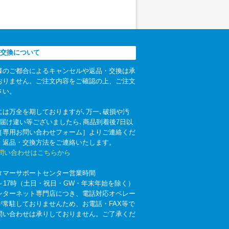
交換について
様のご都合によるキャンセルや返品・交換は承
おりません。ご注文内容をご確認の上、ご注文
さい。
には万全を期しておりますが､万一､破損や汚
お届け違い等ございましたら､商品到着後7日以
［専用お問い合わせフォーム］よりご連絡くだ
。返品・交換方法をご連絡いたします。
お問い合わせはこちらから
タマーサポートセンター営業時間
時～17時（土日・祝日・GW・年末年始を除く）
ンターネット専門店につき、電話対応オペレー
が常駐しておりませんため、お電話・FAX等で
問い合わせは承りしておりません。ご了承くだ
。