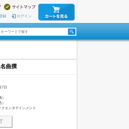
登録
ログイン
歌名曲撰
17日
税抜）
税込）
チクエンタテインメント