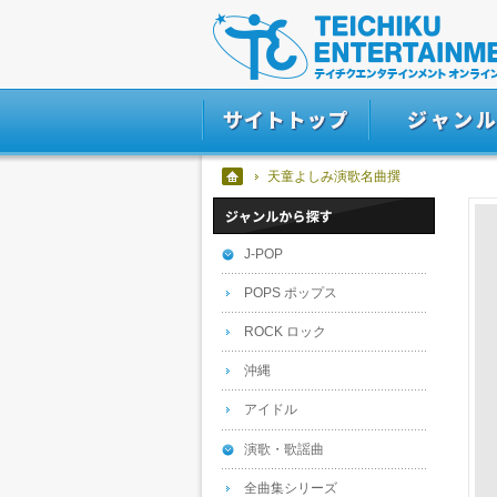
天童よしみ演歌名曲撰
J-POP
POPS ポップス
ROCK ロック
沖縄
アイドル
演歌・歌謡曲
全曲集シリーズ