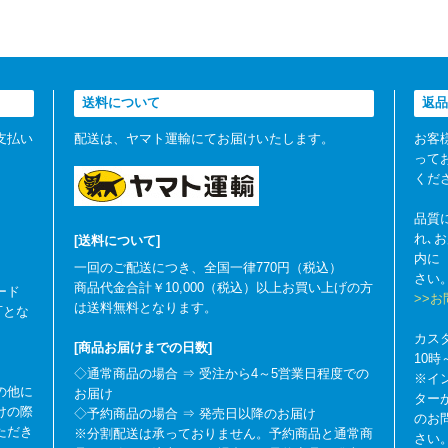
送料について
返品
支払い
配送は、ヤマト運輸にてお届けいたします。
お客
って
くだ
品質
れ､
[送料について]
内に
一回のご配送につき、全国一律770円（税込）
さい
商品代金合計￥10,000（税込）以上お買い上げの方
ード
>>
は送料無料となります。
可とな
カス
[商品お届けまでの日数]
10
◇通常商品の場合 ⇒ 受注から4～5営業日程度での
※イ
の他に
お届け
ター
けの際
◇予約商品の場合 ⇒ 発売日以降のお届け
のお
ただき
※分割配送は承っておりません。予約商品と通常商
さい