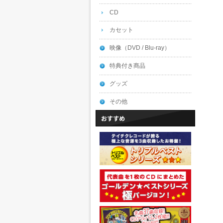
CD
カセット
映像（DVD / Blu-ray）
特典付き商品
グッズ
その他