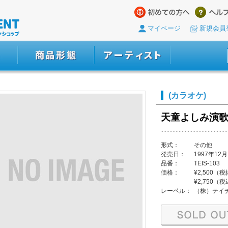
マイページ
新規会員
(カラオケ)
天童よしみ演
形式：
その他
発売日：
1997年12月
品番：
TEIS-103
価格：
¥2,500（
¥2,750（
レーベル：
（株）テイ