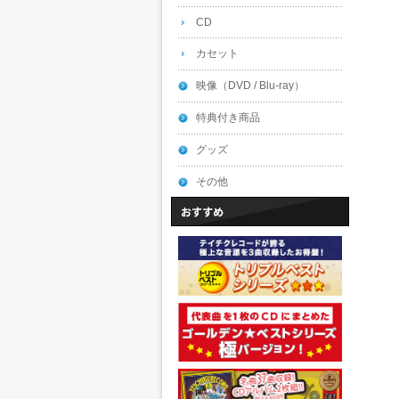
CD
カセット
映像（DVD / Blu-ray）
特典付き商品
グッズ
その他