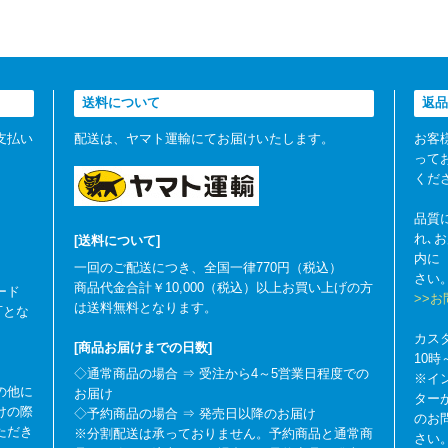
送料について
返品
支払い
配送は、ヤマト運輸にてお届けいたします。
お客
って
くだ
品質
れ､
[送料について]
内に
一回のご配送につき、全国一律770円（税込）
さい
商品代金合計￥10,000（税込）以上お買い上げの方
ード
>>
は送料無料となります。
可とな
カス
[商品お届けまでの日数]
10
◇通常商品の場合 ⇒ 受注から4～5営業日程度での
※イ
の他に
お届け
ター
けの際
◇予約商品の場合 ⇒ 発売日以降のお届け
のお
ただき
※分割配送は承っておりません。予約商品と通常商
さい