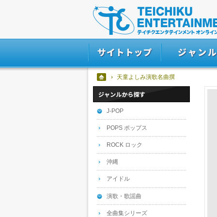
天童よしみ演歌名曲撰
J-POP
POPS ポップス
ROCK ロック
沖縄
アイドル
演歌・歌謡曲
全曲集シリーズ