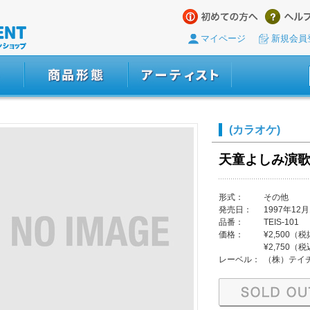
マイページ
新規会員
(カラオケ)
天童よしみ演
形式：
その他
発売日：
1997年12月
品番：
TEIS-101
価格：
¥2,500（
¥2,750（
レーベル：
（株）テイ