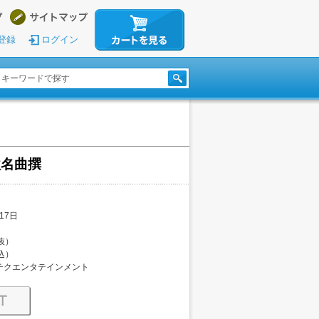
登録
ログイン
歌名曲撰
17日
税抜）
税込）
チクエンタテインメント