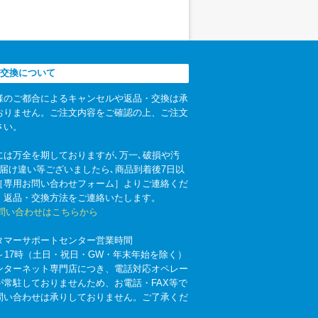
交換について
様のご都合によるキャンセルや返品・交換は承
おりません。ご注文内容をご確認の上、ご注文
さい。
には万全を期しておりますが､万一､破損や汚
お届け違い等ございましたら､商品到着後7日以
［専用お問い合わせフォーム］よりご連絡くだ
。返品・交換方法をご連絡いたします。
お問い合わせはこちらから
タマーサポートセンター営業時間
時～17時（土日・祝日・GW・年末年始を除く）
ンターネット専門店につき、電話対応オペレー
が常駐しておりませんため、お電話・FAX等で
問い合わせは承りしておりません。ご了承くだ
。