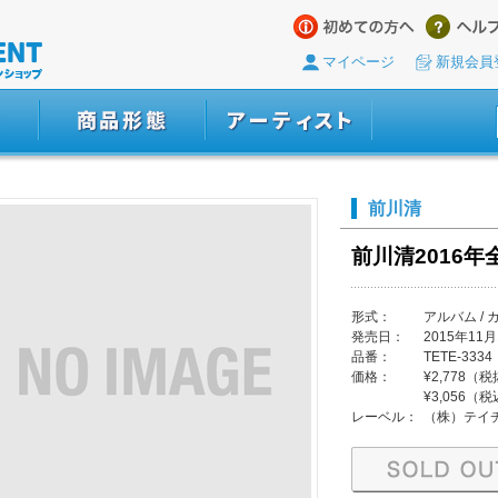
マイページ
新規会員
前川清
前川清2016年
形式：
アルバム / 
発売日：
2015年11月
品番：
TETE-3334
価格：
¥2,778（
¥3,056（
レーベル：
（株）テイ