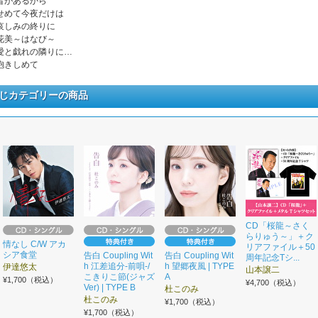
. 昔があるから
. せめて今夜だけは
. 哀しみの終りに
. 花美～はなび～
. 愛と戯れの隣りに…
. 抱きしめて
じカテゴリーの商品
CD「桜龍～さく
らりゅう～」＋ク
情なし C/W アカ
リアファイル＋50
シア食堂
告白 Coupling Wit
告白 Coupling Wit
周年記念Tシ...
h 江差追分-前唄-/
h 望郷夜風 | TYPE
伊達悠太
山本譲二
こきりこ節(ジャズ
A
¥1,700（税込）
¥4,700（税込）
Ver) | TYPE B
杜このみ
杜このみ
¥1,700（税込）
¥1,700（税込）