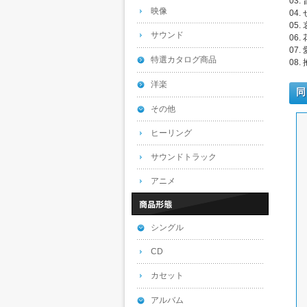
03
映像
04
05
サウンド
06
07
特選カタログ商品
08
洋楽
同
その他
ヒーリング
サウンドトラック
アニメ
シングル
CD
カセット
アルバム