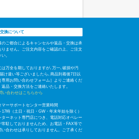
交換について
様のご都合によるキャンセルや返品・交換は承
おりません。ご注文内容をご確認の上、ご注文
さい。
には万全を期しておりますが､万一､破損や汚
お届け違い等ございましたら､商品到着後7日以
［専用お問い合わせフォーム］よりご連絡くだ
。返品・交換方法をご連絡いたします。
お問い合わせはこちらから
タマーサポートセンター営業時間
時～17時（土日・祝日・GW・年末年始を除く）
ンターネット専門店につき、電話対応オペレー
が常駐しておりませんため、お電話・FAX等で
問い合わせは承りしておりません。ご了承くだ
。