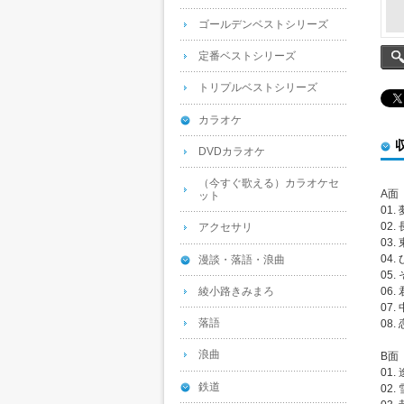
ゴールデンベストシリーズ
定番ベストシリーズ
トリプルベストシリーズ
カラオケ
DVDカラオケ
（今すぐ歌える）カラオケセ
A面
ット
01.
02
アクセサリ
03.
04.
漫談・落語・浪曲
05
綾小路きみまろ
06
07
落語
08.
浪曲
B面
01
鉄道
02.