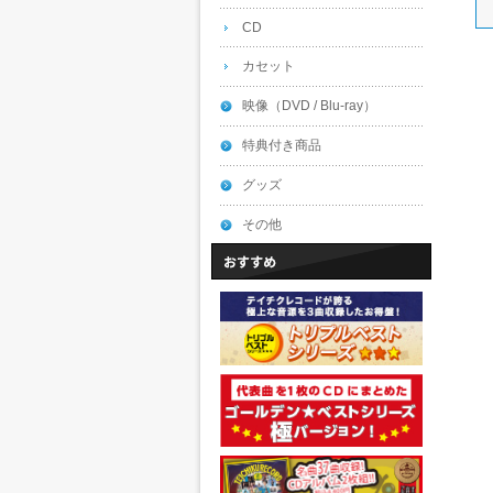
CD
カセット
映像（DVD / Blu-ray）
特典付き商品
グッズ
その他