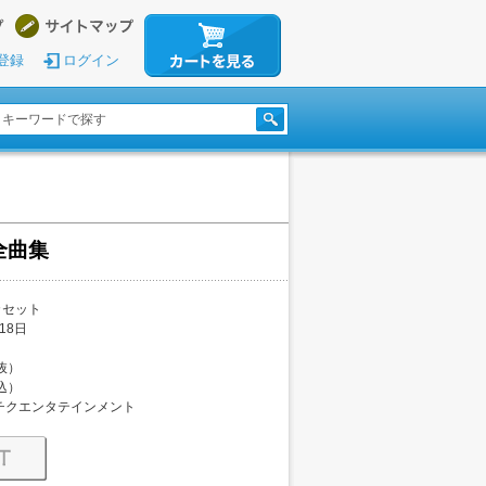
登録
ログイン
全曲集
カセット
18日
税抜）
税込）
チクエンタテインメント