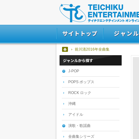
前川清2016年全曲集
J-POP
POPS ポップス
ROCK ロック
沖縄
アイドル
演歌・歌謡曲
全曲集シリーズ