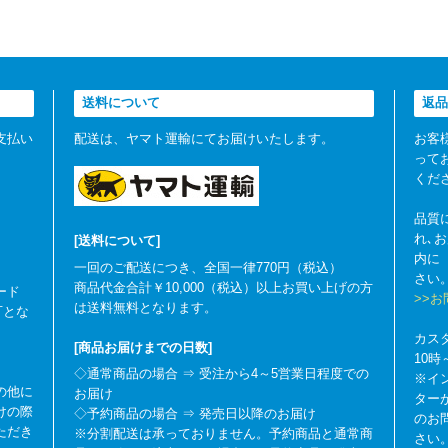
送料について
返品
支払い
配送は、ヤマト運輸にてお届けいたします。
お客
って
くだ
品質
れ､
[送料について]
内に
一回のご配送につき、全国一律770円（税込）
さい
商品代金合計￥10,000（税込）以上お買い上げの方
ード
>>
は送料無料となります。
可とな
カス
[商品お届けまでの日数]
10
◇通常商品の場合 ⇒ 受注から4～5営業日程度での
※イ
の他に
お届け
ター
けの際
◇予約商品の場合 ⇒ 発売日以降のお届け
のお
ただき
※分割配送は承っておりません。予約商品と通常商
さい