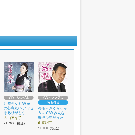
江差恋女 C/W 華
の心意気/シアワセ
桜龍～さくらりゅ
をありがとう
う～ C/W みんな
野球少年だった
入山アキ子
山本譲二
¥1,700（税込）
¥1,700（税込）