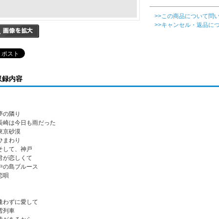
>>この商品について問
>>キャンセル・返品に
収録内容
 夢の隣り
. 長崎は今日も雨だった
 東京砂漠
 ひまわり
. そして、神戸
. 君が恋しくて
. 中の島ブルース
 恋唄
. 逢わずに愛して
 雪列車