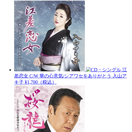
江
差恋女 C/W 華の心意気/シアワセをありがとう
入山ア
キ子
¥1,700（税込）