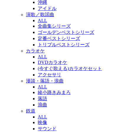
沖縄
アイドル
演歌／歌謡曲
ALL
全曲集シリーズ
ゴールデンベストシリーズ
定番ベストシリーズ
トリプルベストシリーズ
カラオケ
ALL
DVDカラオケ
(今すぐ歌える)カラオケセット
アクセサリ
漫談・落語・浪曲
ALL
綾小路きみまろ
落語
浪曲
鉄道
ALL
映像
サウンド