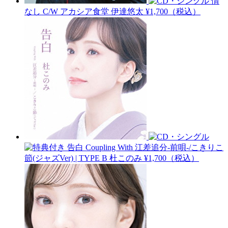
情
なし C/W アカシア食堂
伊達悠太
¥1,700（税込）
告白 Coupling With 江差追分-前唄-/こきりこ
節(ジャズVer) | TYPE B
杜このみ
¥1,700（税込）