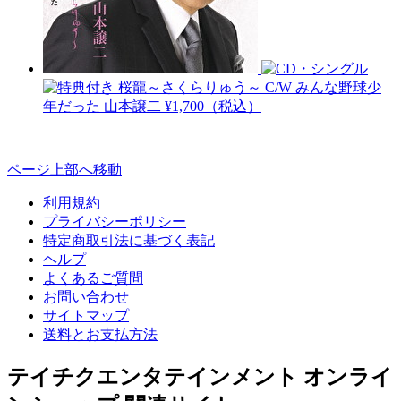
桜龍～さくらりゅう～ C/W みんな野球少
年だった
山本譲二
¥1,700（税込）
ページ上部へ移動
利用規約
プライバシーポリシー
特定商取引法に基づく表記
ヘルプ
よくあるご質問
お問い合わせ
サイトマップ
送料とお支払方法
テイチクエンタテインメント オンライ