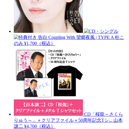
告白 Coupling With 望郷夜風 | TYPE A
杜こ
のみ
¥1,700（税込）
CD「桜龍～さくら
りゅう～」＋クリアファイル＋50周年記念Tシ...
山本
譲二
¥4,700（税込）