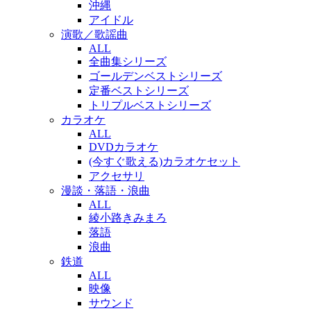
沖縄
アイドル
演歌／歌謡曲
ALL
全曲集シリーズ
ゴールデンベストシリーズ
定番ベストシリーズ
トリプルベストシリーズ
カラオケ
ALL
DVDカラオケ
(今すぐ歌える)カラオケセット
アクセサリ
漫談・落語・浪曲
ALL
綾小路きみまろ
落語
浪曲
鉄道
ALL
映像
サウンド