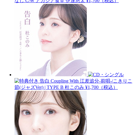
なし C/W アカシア食堂
伊達悠太
¥1,700（税込）
告白 Coupling With 江差追分-前唄-/こきりこ
節(ジャズVer) | TYPE B
杜このみ
¥1,700（税込）