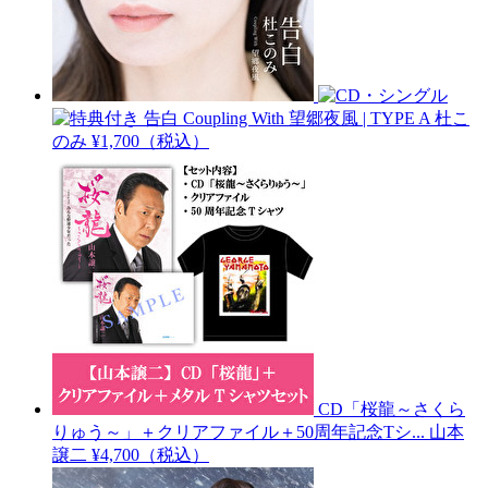
告白 Coupling With 望郷夜風 | TYPE A
杜こ
のみ
¥1,700（税込）
CD「桜龍～さくら
りゅう～」＋クリアファイル＋50周年記念Tシ...
山本
譲二
¥4,700（税込）