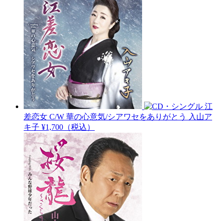
江
差恋女 C/W 華の心意気/シアワセをありがとう
入山ア
キ子
¥1,700（税込）