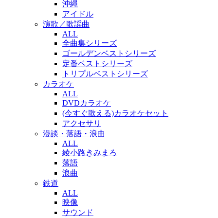
沖縄
アイドル
演歌／歌謡曲
ALL
全曲集シリーズ
ゴールデンベストシリーズ
定番ベストシリーズ
トリプルベストシリーズ
カラオケ
ALL
DVDカラオケ
(今すぐ歌える)カラオケセット
アクセサリ
漫談・落語・浪曲
ALL
綾小路きみまろ
落語
浪曲
鉄道
ALL
映像
サウンド